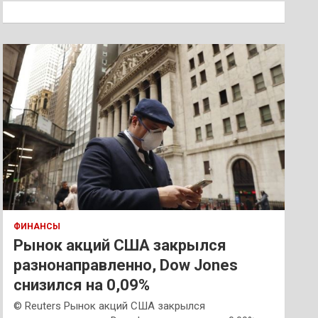
к
ФИНАНСЫ
Рынок акций США закрылся
разнонаправленно, Dow Jones
снизился на 0,09%
© Reuters Рынок акций США закрылся