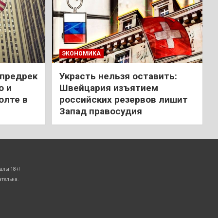
ЭКОНОМИКА
 предрек
Украсть нельзя оставить:
ю и
Швейцария изъятием
олте в
российских резервов лишит
Запад правосудия
алы 18+!
ательна.