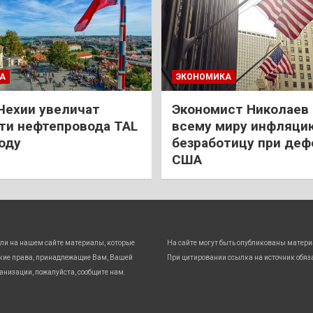
А
ЭКОНОМИКА
Чехии увеличат
Экономист Николаев
и нефтепровода TAL
всему миру инфляци
году
безработицу при деф
США
ли на нашем сайте материалы, которые
На сайте могут быть опубликованы матери
кие права, принадлежащие Вам, Вашей
При цитировании ссылка на источник обяз
анизации, пожалуйста, сообщите нам.