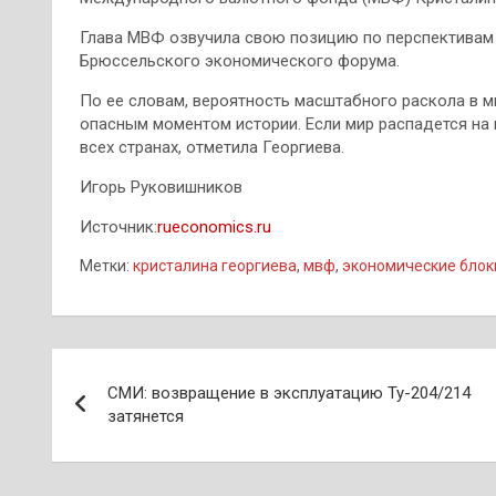
Глава МВФ озвучила свою позицию по перспективам 
Брюссельского экономического форума.
По ее словам, вероятность масштабного раскола в м
опасным моментом истории. Если мир распадется на 
всех странах, отметила Георгиева.
Игорь Руковишников
Источник:
rueconomics.ru
Метки:
кристалина георгиева
,
мвф
,
экономические блок
Навигация
СМИ: возвращение в эксплуатацию Ту-204/214
по
затянется
записям