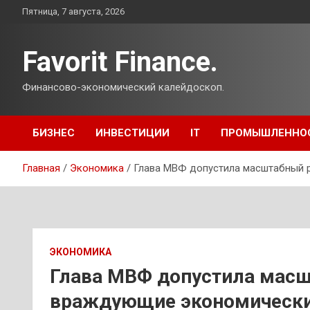
Перейти
Пятница, 7 августа, 2026
к
содержимому
Favorit Finance.
Финансово-экономический калейдоскоп.
БИЗНЕС
ИНВЕСТИЦИИ
IT
ПРОМЫШЛЕННО
Главная
Экономика
Глава МВФ допустила масштабный 
ЭКОНОМИКА
Глава МВФ допустила масш
враждующие экономически