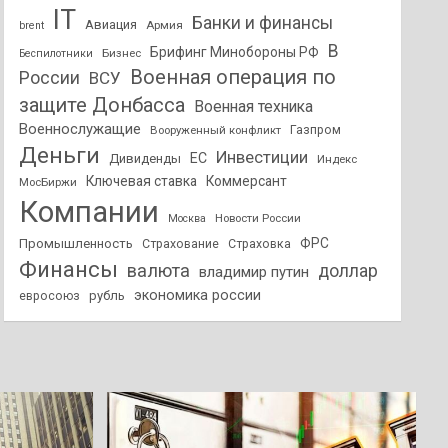
IT
Банки и финансы
Авиация
Армия
brent
В
Брифинг Минобороны РФ
Бизнес
Беспилотники
Военная операция по
России
ВСУ
защите Донбасса
Военная техника
Военнослужащие
Вооруженный конфликт
Газпром
Деньги
Инвестиции
ЕС
Дивиденды
Индекс
Ключевая ставка
Коммерсант
МосБиржи
Компании
Новости России
Москва
ФРС
Промышленность
Страхование
Страховка
Финансы
валюта
доллар
владимир путин
экономика россии
рубль
евросоюз