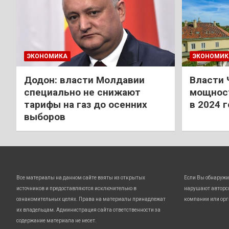
ЭКОНОМИКА
ЭКОНОМИК
Додон: власти Молдавии
Власти 
специально не снижают
мощност
тарифы на газ до осенних
в 2024 
выборов
Все материалы на данном сайте взяты из открытых
Если Вы обнаружи
источников и предоставляются исключительно в
нарушают авторс
ознакомительных целях. Права на материалы принадлежат
компании или орг
их владельцам. Администрация сайта ответственности за
содержание материала не несет.