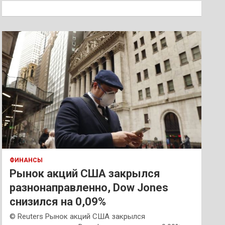
к
ФИНАНСЫ
Рынок акций США закрылся
разнонаправленно, Dow Jones
снизился на 0,09%
© Reuters Рынок акций США закрылся