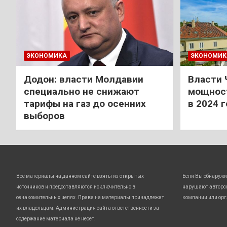
ЭКОНОМИКА
ЭКОНОМИК
Додон: власти Молдавии
Власти 
специально не снижают
мощност
тарифы на газ до осенних
в 2024 
выборов
Все материалы на данном сайте взяты из открытых
Если Вы обнаружи
источников и предоставляются исключительно в
нарушают авторс
ознакомительных целях. Права на материалы принадлежат
компании или орг
их владельцам. Администрация сайта ответственности за
содержание материала не несет.