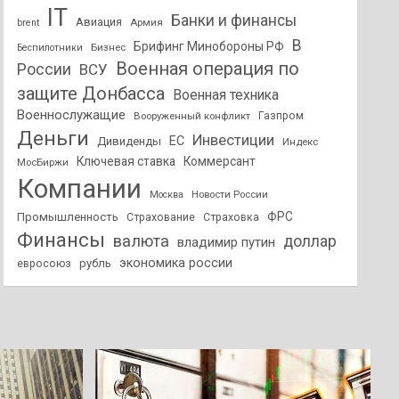
IT
Банки и финансы
Авиация
Армия
brent
В
Брифинг Минобороны РФ
Бизнес
Беспилотники
Военная операция по
России
ВСУ
защите Донбасса
Военная техника
Военнослужащие
Вооруженный конфликт
Газпром
Деньги
Инвестиции
ЕС
Дивиденды
Индекс
Ключевая ставка
Коммерсант
МосБиржи
Компании
Новости России
Москва
ФРС
Промышленность
Страхование
Страховка
Финансы
валюта
доллар
владимир путин
экономика россии
рубль
евросоюз