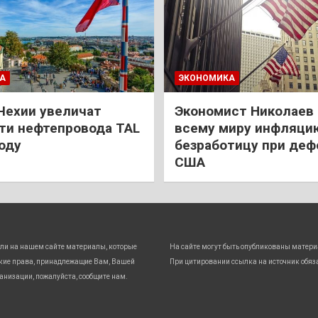
А
ЭКОНОМИКА
Чехии увеличат
Экономист Николаев
и нефтепровода TAL
всему миру инфляци
году
безработицу при деф
США
ли на нашем сайте материалы, которые
На сайте могут быть опубликованы матери
кие права, принадлежащие Вам, Вашей
При цитировании ссылка на источник обяз
анизации, пожалуйста, сообщите нам.