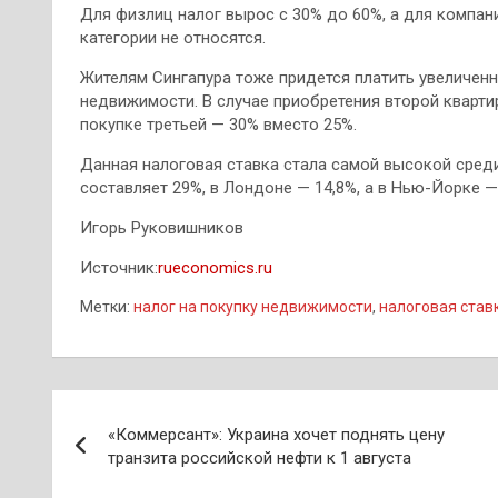
Для физлиц налог вырос с 30% до 60%, а для компан
категории не относятся.
Жителям Сингапура тоже придется платить увеличенны
недвижимости. В случае приобретения второй кварти
покупке третьей — 30% вместо 25%.
Данная налоговая ставка стала самой высокой среди 
составляет 29%, в Лондоне — 14,8%, а в Нью-Йорке —
Игорь Руковишников
Источник:
rueconomics.ru
Метки:
налог на покупку недвижимости
,
налоговая став
Навигация
«Коммерсант»: Украина хочет поднять цену
по
транзита российской нефти к 1 августа