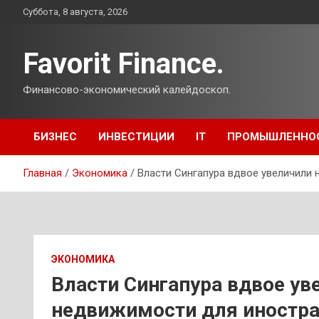
Перейти
Суббота, 8 августа, 2026
к
содержимому
Favorit Finance.
Финансово-экономический калейдоскоп.
БИЗНЕС
ИНВЕСТИЦИИ
IT
ПРОМЫШЛЕННО
Главная
Экономика
Власти Сингапура вдвое увеличили 
ЭКОНОМИКА
Власти Сингапура вдвое ув
недвижимости для иностр