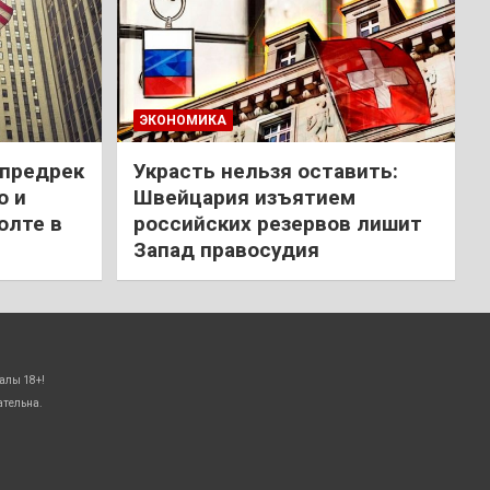
ЭКОНОМИКА
 предрек
Украсть нельзя оставить:
ю и
Швейцария изъятием
олте в
российских резервов лишит
Запад правосудия
алы 18+!
ательна.