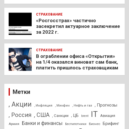
СТРАХОВАНИЕ
«Росгосстрах» частично
засекретил актуарное заключение
за 2022 г.
СТРАХОВАНИЕ
В ограблении офиса «Открытия»
на 1/4 оказался виноват сам банк,
платить пришлось страховщикам
Метки
, Акции
, Прогнозы
, Инфляция
, Нефть и газ
, Минфин
IT
, Россия
, США
, ЦБ
, Санкции
Авиация
brent
Банки и финансы
Брифинг
Армия
Бизнес
Беспилотники