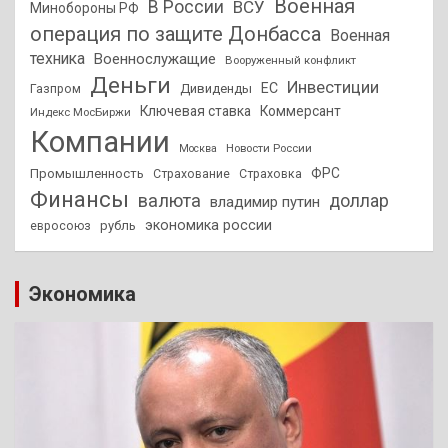
Военная
В России
ВСУ
Минобороны РФ
операция по защите Донбасса
Военная
техника
Военнослужащие
Вооруженный конфликт
Деньги
Инвестиции
ЕС
Дивиденды
Газпром
Ключевая ставка
Коммерсант
Индекс МосБиржи
Компании
Новости России
Москва
ФРС
Промышленность
Страхование
Страховка
Финансы
валюта
доллар
владимир путин
экономика россии
рубль
евросоюз
Экономика