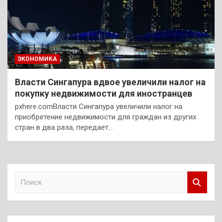
ЭКОНОМИКА
Власти Сингапура вдвое увеличили налог на
покупку недвижимости для иностранцев
pxhere.comВласти Сингапура увеличили налог на
приобретение недвижимости для граждан из других
стран в два раза, передает…
П
о
и
с
к