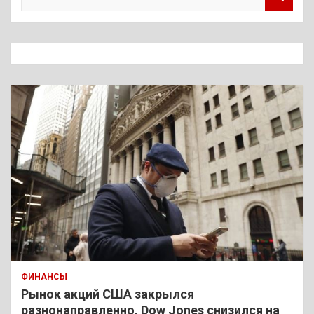
о
и
с
к
ФИНАНСЫ
Рынок акций США закрылся
разнонаправленно, Dow Jones снизился на