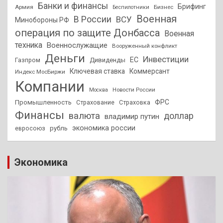
Банки и финансы
Брифинг
Армия
Бизнес
Беспилотники
Военная
В России
ВСУ
Минобороны РФ
операция по защите Донбасса
Военная
техника
Военнослужащие
Вооруженный конфликт
Деньги
Инвестиции
ЕС
Дивиденды
Газпром
Ключевая ставка
Коммерсант
Индекс МосБиржи
Компании
Новости России
Москва
ФРС
Промышленность
Страхование
Страховка
Финансы
валюта
доллар
владимир путин
экономика россии
рубль
евросоюз
Экономика