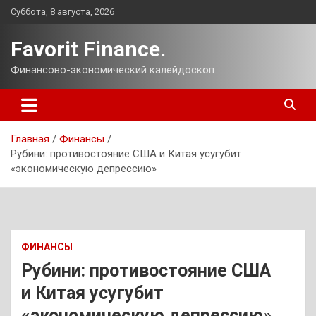
Перейти
Суббота, 8 августа, 2026
к
содержимому
Favorit Finance.
Финансово-экономический калейдоскоп.
Главная
Финансы
Рубини: противостояние США и Китая усугубит
«экономическую депрессию»
ФИНАНСЫ
Рубини: противостояние США
и Китая усугубит
«экономическую депрессию»