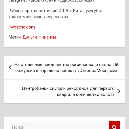
Telegram
,
«ВКонтакте»
и
«Одноклассниках»
.
Рубини: противостояние США и Китая усугубит
«экономическую депрессию»
investing.com
Метки:
Деньги
,
Финансы
Навигация
На столичные предприятия организовали около 180
по
экскурсий в апреле по проекту «Открой#Моспром»
записям
Центробанки скупили рекордное для первого
квартала количество золота
П