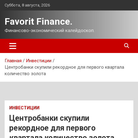
Перейти
Суббота, 8 августа, 2026
к
содержимому
Favorit Finance.
Финансово-экономический калейдоскоп.
Главная
Инвестиции
Центробанки скупили рекордное для первого квартала
количество золота
ИНВЕСТИЦИИ
Центробанки скупили
рекордное для первого
квартала количество золота