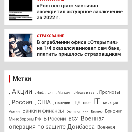
«Росгосстрах» частично
засекретил актуарное заключение
за 2022 г.
СТРАХОВАНИЕ
В ограблении офиса «Открытия»
на 1/4 оказался виноват сам банк,
платить пришлось страховщикам
Метки
, Акции
, Прогнозы
, Инфляция
, Нефть и газ
, Минфин
IT
, Россия
, США
, ЦБ
, Санкции
Авиация
brent
Банки и финансы
Брифинг
Армия
Бизнес
Беспилотники
Военная
В России
ВСУ
Минобороны РФ
операция по защите Донбасса
Военная