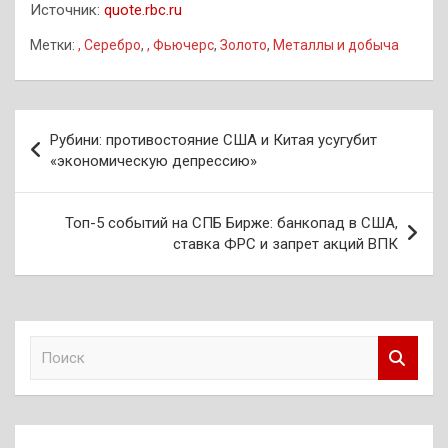
Источник:
quote.rbc.ru
Метки:
, Серебро
,
, Фьючерс
,
Золото
,
Металлы и добыча
Навигация
Рубини: противостояние США и Китая усугубит
по
«экономическую депрессию»
записям
Топ-5 событий на СПБ Бирже: банкопад в США,
ставка ФРС и запрет акций ВПК
П
о
и
с
к