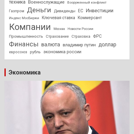
техника
Военнослужащие
Вооруженный конфликт
Деньги
Инвестиции
ЕС
Дивиденды
Газпром
Ключевая ставка
Коммерсант
Индекс МосБиржи
Компании
Новости России
Москва
ФРС
Промышленность
Страхование
Страховка
Финансы
валюта
доллар
владимир путин
экономика россии
рубль
евросоюз
Экономика