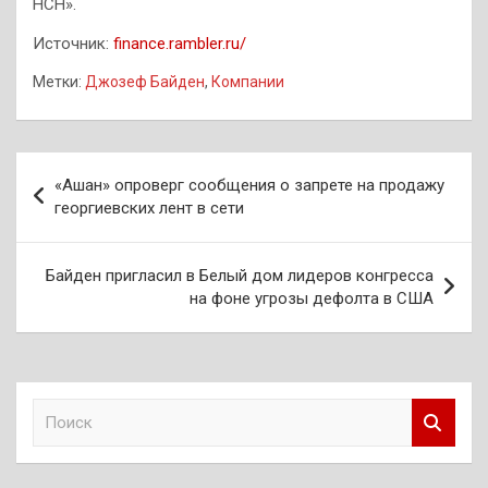
НСН».
Источник:
finance.rambler.ru/
Метки:
Джозеф Байден
,
Компании
Навигация
«Ашан» опроверг сообщения о запрете на продажу
по
георгиевских лент в сети
записям
Байден пригласил в Белый дом лидеров конгресса
на фоне угрозы дефолта в США
П
о
и
с