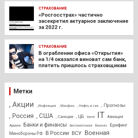
СТРАХОВАНИЕ
«Росгосстрах» частично
засекретил актуарное заключение
за 2022 г.
СТРАХОВАНИЕ
В ограблении офиса «Открытия»
на 1/4 оказался виноват сам банк,
платить пришлось страховщикам
Метки
, Акции
, Прогнозы
, Инфляция
, Нефть и газ
, Минфин
IT
, Россия
, США
, ЦБ
, Санкции
Авиация
brent
Банки и финансы
Брифинг
Армия
Бизнес
Беспилотники
Военная
В России
ВСУ
Минобороны РФ