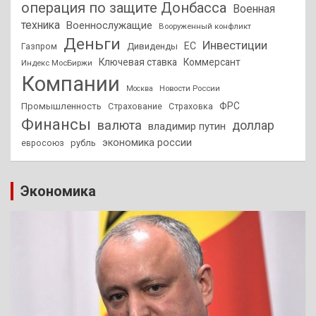
операция по защите Донбасса
Военная
техника
Военнослужащие
Вооруженный конфликт
Деньги
Инвестиции
ЕС
Дивиденды
Газпром
Ключевая ставка
Коммерсант
Индекс МосБиржи
Компании
Новости России
Москва
ФРС
Промышленность
Страхование
Страховка
Финансы
валюта
доллар
владимир путин
экономика россии
рубль
евросоюз
Экономика