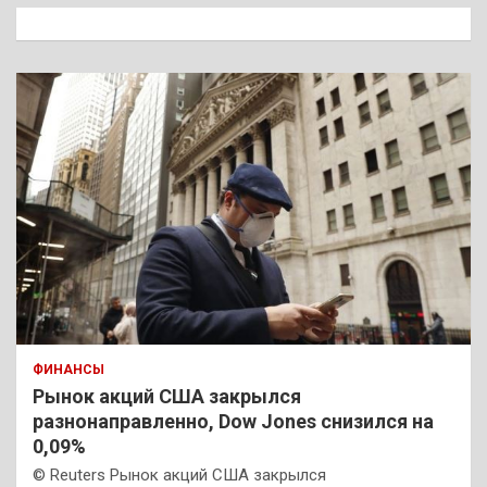
к
ФИНАНСЫ
Рынок акций США закрылся
разнонаправленно, Dow Jones снизился на
0,09%
© Reuters Рынок акций США закрылся