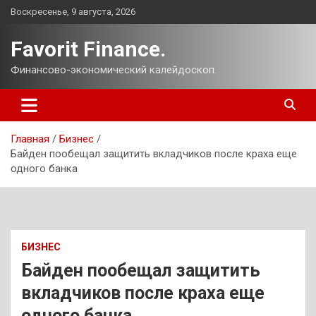
Перейти
Воскресенье, 9 августа, 2026
к
содержимому
Favorit Finance.
Финансово-экономический калейдоскоп.
Главная
Бизнес
Байден пообещал защитить вкладчиков после краха еще
одного банка
БИЗНЕС
Байден пообещал защитить
вкладчиков после краха еще
одного банка