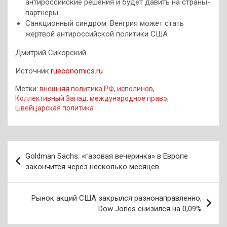
антироссийские решения и будет давить на страны-
партнеры
Санкционный синдром: Венгрия может стать
жертвой антироссийской политики США
Дмитрий Сикорский
Источник:
rueconomics.ru
Метки:
внешняя политика РФ
,
исполинов
,
Коллективный Запад
,
международное право
,
швейцарская политика
Навигация
Goldman Sachs: «газовая вечеринка» в Европе
по
закончится через несколько месяцев
записям
Рынок акций США закрылся разнонаправленно,
Dow Jones снизился на 0,09%