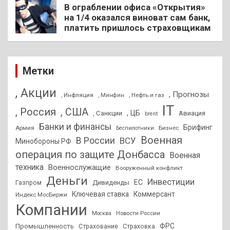
В ограблении офиса «Открытия»
на 1/4 оказался виноват сам банк,
платить пришлось страховщикам
Метки
, Акции
, Прогнозы
, Инфляция
, Нефть и газ
, Минфин
IT
, Россия
, США
, ЦБ
, Санкции
Авиация
brent
Банки и финансы
Брифинг
Армия
Бизнес
Беспилотники
Военная
В России
ВСУ
Минобороны РФ
операция по защите Донбасса
Военная
техника
Военнослужащие
Вооруженный конфликт
Деньги
Инвестиции
ЕС
Дивиденды
Газпром
Ключевая ставка
Коммерсант
Индекс МосБиржи
Компании
Новости России
Москва
ФРС
Промышленность
Страхование
Страховка