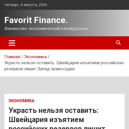
Перейти
Четверг, 6 августа, 2026
к
содержимому
Favorit Finance.
Финансово-экономический калейдоскоп.
Главная
Экономика
Украсть нельзя оставить: Швейцария изъятием российских
резервов лишит Запад правосудия
ЭКОНОМИКА
Украсть нельзя оставить:
Швейцария изъятием
российских резервов лишит