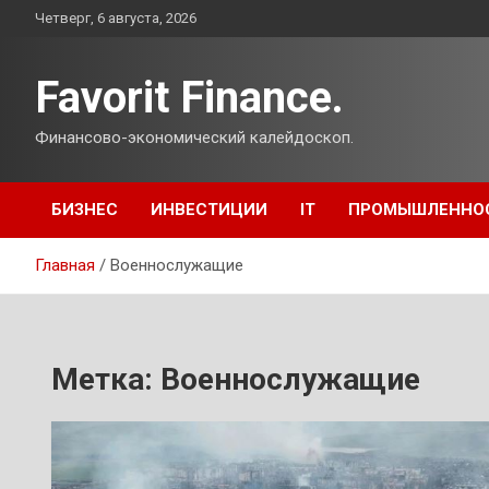
Перейти
Четверг, 6 августа, 2026
к
содержимому
Favorit Finance.
Финансово-экономический калейдоскоп.
БИЗНЕС
ИНВЕСТИЦИИ
IT
ПРОМЫШЛЕННО
Главная
Военнослужащие
Метка:
Военнослужащие