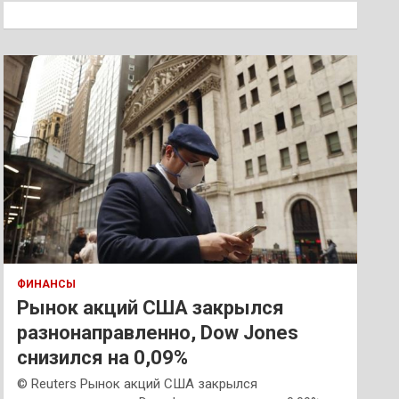
к
ФИНАНСЫ
Рынок акций США закрылся
разнонаправленно, Dow Jones
снизился на 0,09%
© Reuters Рынок акций США закрылся