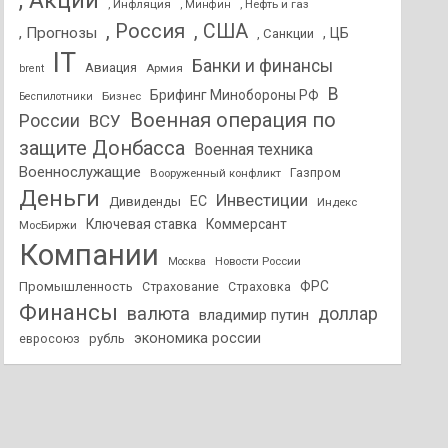
, Акции
, Инфляция
, Нефть и газ
, Минфин
, Россия
, США
, Прогнозы
, ЦБ
, Санкции
IT
Банки и финансы
Авиация
Армия
brent
В
Брифинг Минобороны РФ
Бизнес
Беспилотники
Военная операция по
России
ВСУ
защите Донбасса
Военная техника
Военнослужащие
Вооруженный конфликт
Газпром
Деньги
Инвестиции
ЕС
Дивиденды
Индекс
Ключевая ставка
Коммерсант
МосБиржи
Компании
Новости России
Москва
ФРС
Промышленность
Страхование
Страховка
Финансы
валюта
доллар
владимир путин
экономика россии
рубль
евросоюз