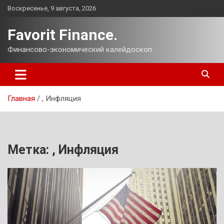
Перейти
Воскресенье, 9 августа, 2026
к
содержимому
Favorit Finance.
Финансово-экономический калейдоскоп.
Главная
, Инфляция
Метка:
, Инфляция