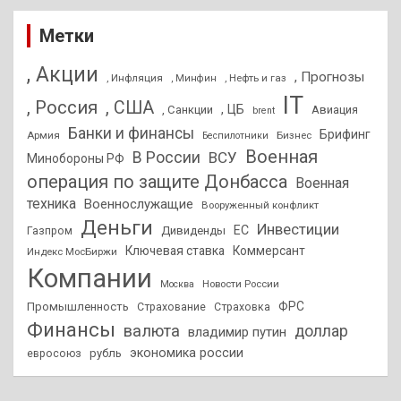
Метки
, Акции
, Прогнозы
, Инфляция
, Нефть и газ
, Минфин
IT
, Россия
, США
, ЦБ
, Санкции
Авиация
brent
Банки и финансы
Брифинг
Армия
Бизнес
Беспилотники
Военная
В России
ВСУ
Минобороны РФ
операция по защите Донбасса
Военная
техника
Военнослужащие
Вооруженный конфликт
Деньги
Инвестиции
ЕС
Дивиденды
Газпром
Ключевая ставка
Коммерсант
Индекс МосБиржи
Компании
Новости России
Москва
ФРС
Промышленность
Страхование
Страховка
Финансы
валюта
доллар
владимир путин
экономика россии
рубль
евросоюз