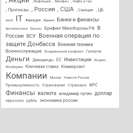
, Акции
, Инфляция
, Нефть и газ
, Минфин
, Россия
, США
, Прогнозы
, ЦБ
, Санкции
IT
Банки и финансы
Авиация
Армия
brent
В
Брифинг Минобороны РФ
Бизнес
Беспилотники
Военная операция по
России
ВСУ
защите Донбасса
Военная техника
Военнослужащие
Вооруженный конфликт
Газпром
Деньги
Инвестиции
ЕС
Дивиденды
Индекс
Ключевая ставка
Коммерсант
МосБиржи
Компании
Новости России
Москва
ФРС
Промышленность
Страхование
Страховка
Финансы
валюта
доллар
владимир путин
экономика россии
рубль
евросоюз