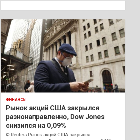
к
ФИНАНСЫ
Рынок акций США закрылся
разнонаправленно, Dow Jones
снизился на 0,09%
© Reuters Рынок акций США закрылся