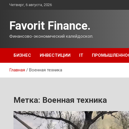
Перейти
Четверг, 6 августа, 2026
к
содержимому
Favorit Finance.
Финансово-экономический калейдоскоп.
БИЗНЕС
ИНВЕСТИЦИИ
IT
ПРОМЫШЛЕННО
Главная
Военная техника
Метка:
Военная техника