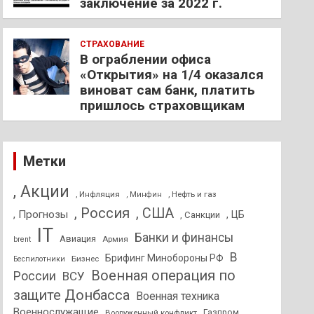
заключение за 2022 г.
СТРАХОВАНИЕ
В ограблении офиса
«Открытия» на 1/4 оказался
виноват сам банк, платить
пришлось страховщикам
Метки
, Акции
, Инфляция
, Нефть и газ
, Минфин
, Россия
, США
, Прогнозы
, ЦБ
, Санкции
IT
Банки и финансы
Авиация
Армия
brent
В
Брифинг Минобороны РФ
Бизнес
Беспилотники
Военная операция по
России
ВСУ
защите Донбасса
Военная техника
Военнослужащие
Вооруженный конфликт
Газпром