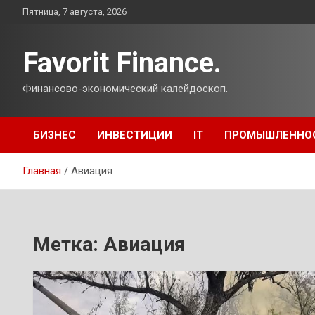
Перейти
Пятница, 7 августа, 2026
к
содержимому
Favorit Finance.
Финансово-экономический калейдоскоп.
БИЗНЕС
ИНВЕСТИЦИИ
IT
ПРОМЫШЛЕННО
Главная
Авиация
Метка:
Авиация