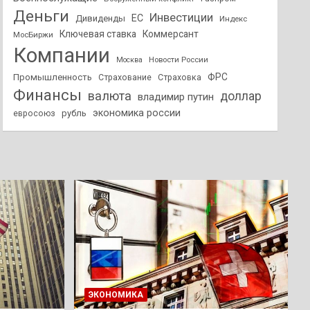
Деньги
Инвестиции
ЕС
Дивиденды
Индекс
Ключевая ставка
Коммерсант
МосБиржи
Компании
Новости России
Москва
ФРС
Промышленность
Страхование
Страховка
Финансы
валюта
доллар
владимир путин
экономика россии
рубль
евросоюз
ЭКОНОМИКА