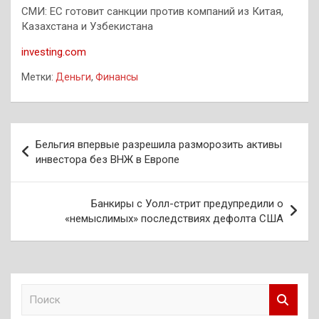
СМИ: ЕС готовит санкции против компаний из Китая,
Казахстана и Узбекистана
investing.com
Метки:
Деньги
,
Финансы
Навигация
Бельгия впервые разрешила разморозить активы
по
инвестора без ВНЖ в Европе
записям
Банкиры с Уолл-стрит предупредили о
«немыслимых» последствиях дефолта США
П
о