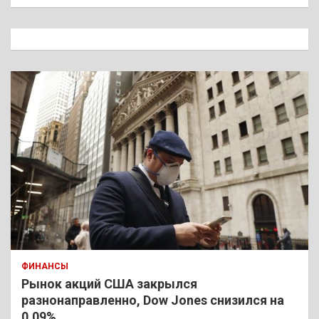
и
с
к
ФИНАНСЫ
Рынок акций США закрылся
разнонаправленно, Dow Jones снизился на
0,09%