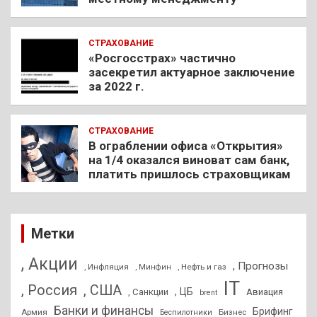
СТРАХОВАНИЕ
«Росгосстрах» частично
засекретил актуарное заключение
за 2022 г.
СТРАХОВАНИЕ
В ограблении офиса «Открытия»
на 1/4 оказался виноват сам банк,
платить пришлось страховщикам
Метки
, Акции
, Прогнозы
, Инфляция
, Нефть и газ
, Минфин
IT
, Россия
, США
, ЦБ
, Санкции
Авиация
brent
Банки и финансы
Брифинг
Армия
Бизнес
Беспилотники