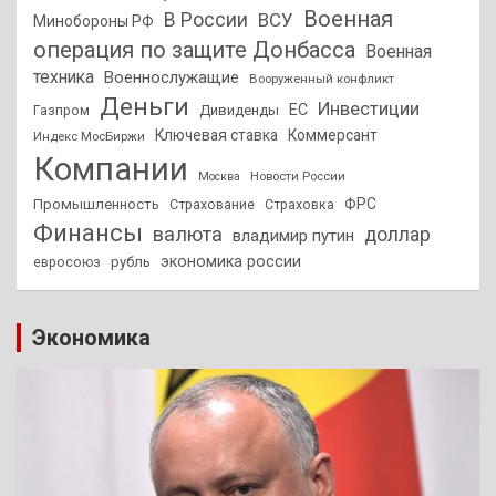
Военная
В России
ВСУ
Минобороны РФ
операция по защите Донбасса
Военная
техника
Военнослужащие
Вооруженный конфликт
Деньги
Инвестиции
ЕС
Дивиденды
Газпром
Ключевая ставка
Коммерсант
Индекс МосБиржи
Компании
Новости России
Москва
ФРС
Промышленность
Страхование
Страховка
Финансы
валюта
доллар
владимир путин
экономика россии
рубль
евросоюз
Экономика