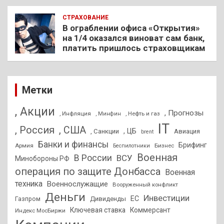
СТРАХОВАНИЕ
В ограблении офиса «Открытия»
на 1/4 оказался виноват сам банк,
платить пришлось страховщикам
Метки
, Акции
, Прогнозы
, Инфляция
, Нефть и газ
, Минфин
IT
, Россия
, США
, ЦБ
, Санкции
Авиация
brent
Банки и финансы
Брифинг
Армия
Бизнес
Беспилотники
Военная
В России
ВСУ
Минобороны РФ
операция по защите Донбасса
Военная
техника
Военнослужащие
Вооруженный конфликт
Деньги
Инвестиции
ЕС
Дивиденды
Газпром
Ключевая ставка
Коммерсант
Индекс МосБиржи