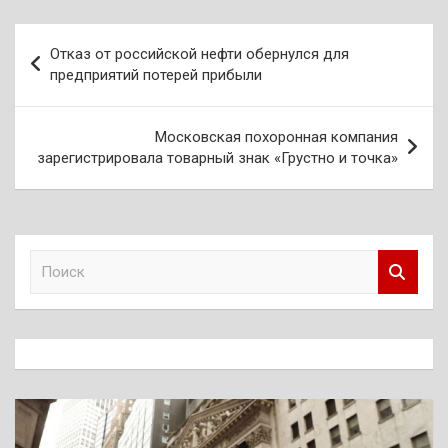
Навигация
Отказ от российской нефти обернулся для
по
предприятий потерей прибыли
записям
Московская похоронная компания
зарегистрировала товарный знак «Грустно и точка»
П
о
и
с
к