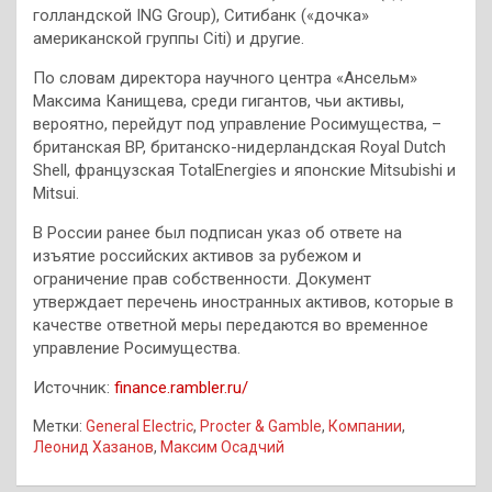
голландской ING Group), Ситибанк («дочка»
американской группы Citi) и другие.
По словам директора научного центра «Ансельм»
Максима Канищева, среди гигантов, чьи активы,
вероятно, перейдут под управление Росимущества, –
британская BP, британско-нидерландская Royal Dutch
Shell, французская TotalEnergies и японские Mitsubishi и
Mitsui.
В России ранее был подписан указ об ответе на
изъятие российских активов за рубежом и
ограничение прав собственности. Документ
утверждает перечень иностранных активов, которые в
качестве ответной меры передаются во временное
управление Росимущества.
Источник:
finance.rambler.ru/
Метки:
General Electric
,
Procter & Gamble
,
Компании
,
Леонид Хазанов
,
Максим Осадчий