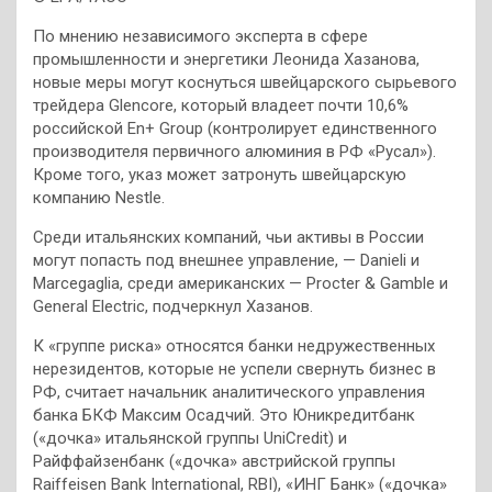
По мнению независимого эксперта в сфере
промышленности и энергетики Леонида Хазанова,
новые меры могут коснуться швейцарского сырьевого
трейдера Glencore, который владеет почти 10,6%
российской En+ Group (контролирует единственного
производителя первичного алюминия в РФ «Русал»).
Кроме того, указ может затронуть швейцарскую
компанию Nestle.
Среди итальянских компаний, чьи активы в России
могут попасть под внешнее управление, — Danieli и
Marcegaglia, среди американских — Procter & Gamble и
General Electric, подчеркнул Хазанов.
К «группе риска» относятся банки недружественных
нерезидентов, которые не успели свернуть бизнес в
РФ, считает начальник аналитического управления
банка БКФ Максим Осадчий. Это Юникредитбанк
(«дочка» итальянской группы UniCredit) и
Райффайзенбанк («дочка» австрийской группы
Raiffeisen Bank International, RBI), «ИНГ Банк» («дочка»