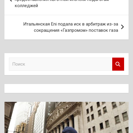
колледжей
записям
Итальянская Eni подала иск в арбитраж из-за
сокращения «Газпромом» поставок газа
П
о
и
с
к