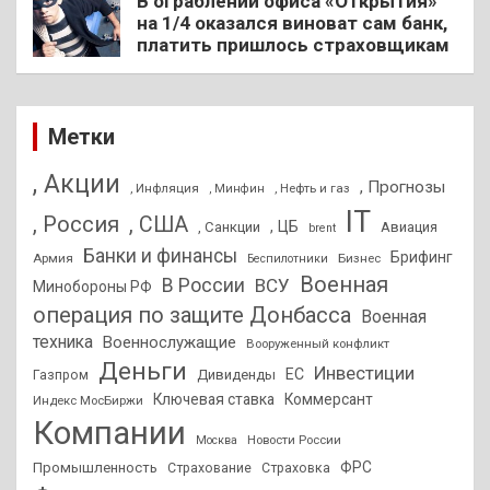
В ограблении офиса «Открытия»
на 1/4 оказался виноват сам банк,
платить пришлось страховщикам
Метки
, Акции
, Прогнозы
, Инфляция
, Нефть и газ
, Минфин
IT
, Россия
, США
, ЦБ
, Санкции
Авиация
brent
Банки и финансы
Брифинг
Армия
Бизнес
Беспилотники
Военная
В России
ВСУ
Минобороны РФ
операция по защите Донбасса
Военная
техника
Военнослужащие
Вооруженный конфликт
Деньги
Инвестиции
ЕС
Дивиденды
Газпром
Ключевая ставка
Коммерсант
Индекс МосБиржи
Компании
Новости России
Москва
ФРС
Промышленность
Страхование
Страховка