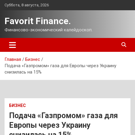
Перейти
Суббота, 8 августа, 2026
к
содержимому
Favorit Finance.
Финансово-экономический калейдоскоп.
Главная
Бизнес
Подача «Газпромом» газа для Европы через Украину
снизилась на 15%
БИЗНЕС
Подача «Газпромом» газа для
Европы через Украину
снизилась на 15%