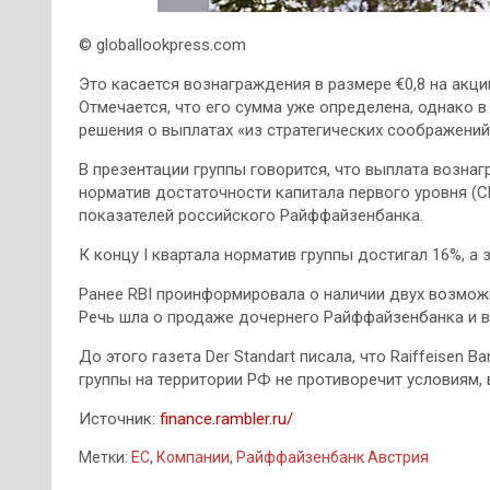
© globallookpress.com
Это касается вознаграждения в размере €0,8 на акци
Отмечается, что его сумма уже определена, однако в
решения о выплатах «из стратегических соображений
В презентации группы говорится, что выплата возна
норматив достаточности капитала первого уровня (CE
показателей российского Райффайзенбанка.
К концу I квартала норматив группы достигал 16%, а
Ранее RBI проинформировала о наличии двух возмож
Речь шла о продаже дочернего Райффайзенбанка и в
До этого газета Der Standart писала, что Raiffeisen 
группы на территории РФ не противоречит условиям,
Источник:
finance.rambler.ru/
Метки:
ЕС
,
Компании
,
Райффайзенбанк Австрия