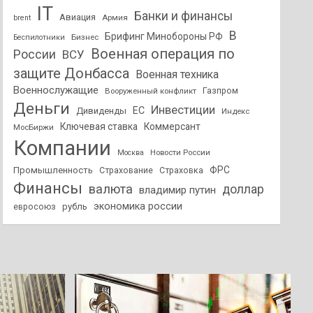
IT
Банки и финансы
Авиация
Армия
brent
В
Брифинг Минобороны РФ
Бизнес
Беспилотники
Военная операция по
России
ВСУ
защите Донбасса
Военная техника
Военнослужащие
Вооруженный конфликт
Газпром
Деньги
Инвестиции
ЕС
Дивиденды
Индекс
Ключевая ставка
Коммерсант
МосБиржи
Компании
Новости России
Москва
ФРС
Промышленность
Страхование
Страховка
Финансы
валюта
доллар
владимир путин
экономика россии
рубль
евросоюз