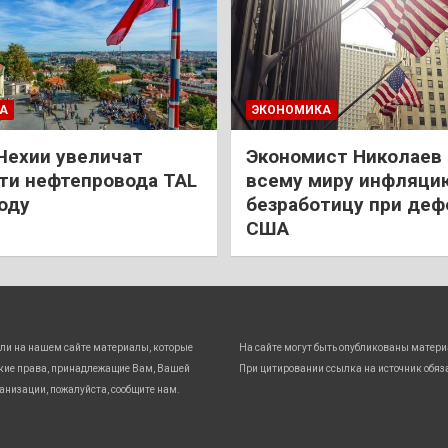
А
ЭКОНОМИКА
Чехии увеличат
Экономист Николаев
и нефтепровода TAL
всему миру инфляци
году
безработицу при деф
США
ли на нашем сайте материалы, которые
На сайте могут быть опубликованы матери
кие права, принадлежащие Вам, Вашей
При цитировании ссылка на источник обяз
анизации, пожалуйста, сообщите нам.