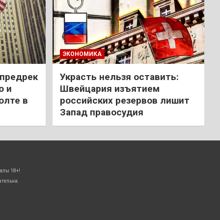
ЭКОНОМИКА
 предрек
Украсть нельзя оставить:
ю и
Швейцария изъятием
олте в
российских резервов лишит
Запад правосудия
алы 18+!
ательна.