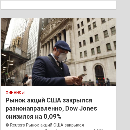
к
ФИНАНСЫ
Рынок акций США закрылся
разнонаправленно, Dow Jones
снизился на 0,09%
© Reuters Рынок акций США закрылся