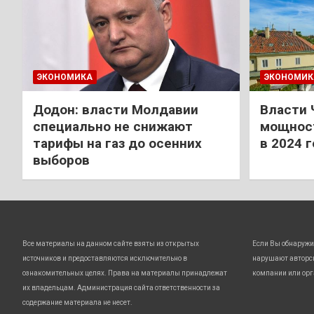
ЭКОНОМИКА
ЭКОНОМИК
Додон: власти Молдавии
Власти 
специально не снижают
мощност
тарифы на газ до осенних
в 2024 
выборов
Все материалы на данном сайте взяты из открытых
Если Вы обнаружи
источников и предоставляются исключительно в
нарушают авторс
ознакомительных целях. Права на материалы принадлежат
компании или орг
их владельцам. Администрация сайта ответственности за
содержание материала не несет.