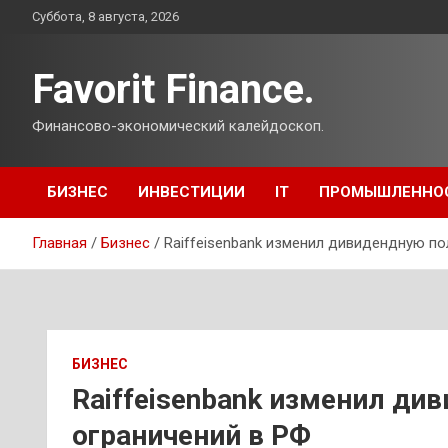
Перейти
Суббота, 8 августа, 2026
к
содержимому
Favorit Finance.
Финансово-экономический калейдоскоп.
БИЗНЕС
ИНВЕСТИЦИИ
IT
ПРОМЫШЛЕННО
Главная
Бизнес
Raiffeisenbank изменил дивидендную по
БИЗНЕС
Raiffeisenbank изменил ди
ограничений в РФ