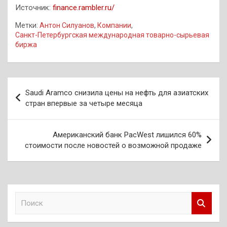
Источник:
finance.rambler.ru/
Метки:
Антон Силуанов
,
Компании
,
Санкт-Петербургская международная товарно-сырьевая
биржа
Навигация
Saudi Aramco снизила цены на нефть для азиатских
по
стран впервые за четыре месяца
записям
Американский банк PacWest лишился 60%
стоимости после новостей о возможной продаже
П
о
и