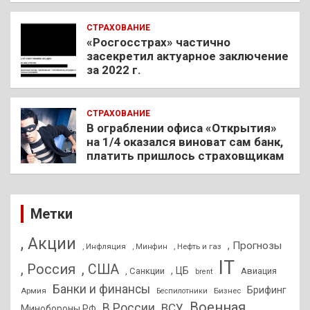
СТРАХОВАНИЕ
«Росгосстрах» частично
засекретил актуарное заключение
за 2022 г.
СТРАХОВАНИЕ
В ограблении офиса «Открытия»
на 1/4 оказался виноват сам банк,
платить пришлось страховщикам
Метки
, Акции
, Прогнозы
, Инфляция
, Нефть и газ
, Минфин
IT
, Россия
, США
, ЦБ
, Санкции
Авиация
brent
Банки и финансы
Брифинг
Армия
Бизнес
Беспилотники
Военная
В России
ВСУ
Минобороны РФ