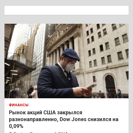
с
к
ФИНАНСЫ
Рынок акций США закрылся
разнонаправленно, Dow Jones снизился на
0,09%