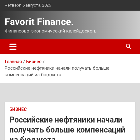
Перейти
Четверг, 6 августа, 2026
к
содержимому
Favorit Finance.
Финансово-экономический калейдоскоп.
Главная
Бизнес
Российские нефтяники начали получать больше
компенсаций из бюджета
БИЗНЕС
Российские нефтяники начали
получать больше компенсаций
из бюджета