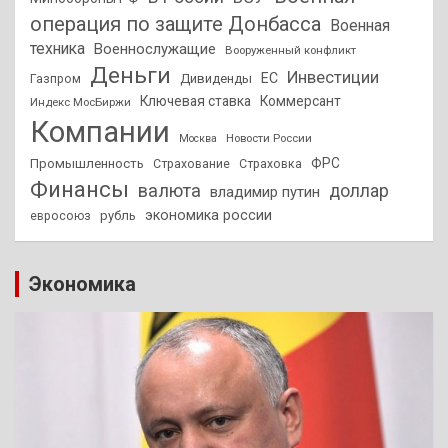
операция по защите Донбасса
Военная
техника
Военнослужащие
Вооруженный конфликт
Деньги
Инвестиции
ЕС
Дивиденды
Газпром
Ключевая ставка
Коммерсант
Индекс МосБиржи
Компании
Новости России
Москва
ФРС
Промышленность
Страхование
Страховка
Финансы
валюта
доллар
владимир путин
экономика россии
рубль
евросоюз
Экономика