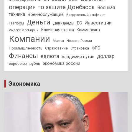
операция по защите Донбасса
Военная
техника
Военнослужащие
Вооруженный конфликт
Деньги
Инвестиции
ЕС
Дивиденды
Газпром
Ключевая ставка
Коммерсант
Индекс МосБиржи
Компании
Новости России
Москва
ФРС
Промышленность
Страхование
Страховка
Финансы
валюта
доллар
владимир путин
экономика россии
рубль
евросоюз
Экономика