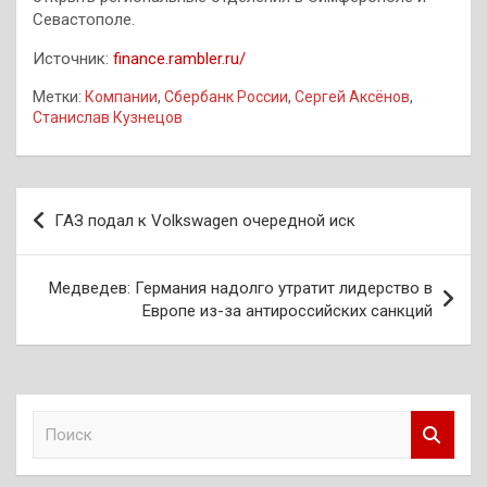
Севастополе.
Источник:
finance.rambler.ru/
Метки:
Компании
,
Сбербанк России
,
Сергей Аксёнов
,
Станислав Кузнецов
Навигация
ГАЗ подал к Volkswagen очередной иск
по
записям
Медведев: Германия надолго утратит лидерство в
Европе из-за антироссийских санкций
П
о
и