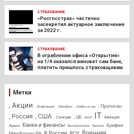
СТРАХОВАНИЕ
«Росгосстрах» частично
засекретил актуарное заключение
за 2022 г.
СТРАХОВАНИЕ
В ограблении офиса «Открытия»
на 1/4 оказался виноват сам банк,
платить пришлось страховщикам
Метки
, Акции
, Прогнозы
, Инфляция
, Нефть и газ
, Минфин
IT
, Россия
, США
, ЦБ
, Санкции
Авиация
brent
Банки и финансы
Брифинг
Армия
Бизнес
Беспилотники
Военная
В России
ВСУ
Минобороны РФ