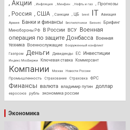
, Акции
, Прогнозы
, Инфляция
, Нефть и газ
, Минфин
IT
, Россия
, США
, ЦБ
, Санкции
Авиация
brent
Банки и финансы
Брифинг
Армия
Бизнес
Беспилотники
Военная
В России
ВСУ
Минобороны РФ
операция по защите Донбасса
Военная
техника
Военнослужащие
Вооруженный конфликт
Деньги
Инвестиции
ЕС
Дивиденды
Газпром
Ключевая ставка
Коммерсант
Индекс МосБиржи
Компании
Новости России
Москва
ФРС
Промышленность
Страхование
Страховка
Финансы
валюта
доллар
владимир путин
экономика россии
рубль
евросоюз
Экономика