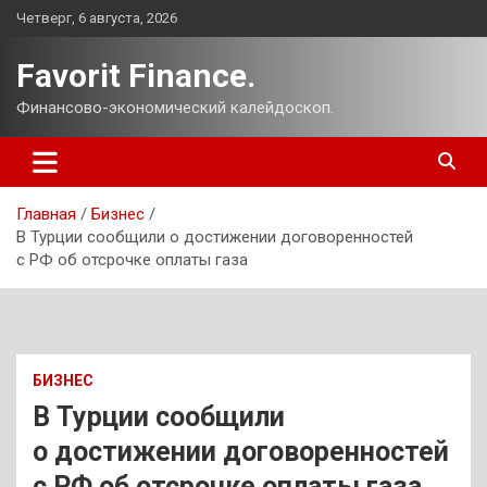
Перейти
Четверг, 6 августа, 2026
к
содержимому
Favorit Finance.
Финансово-экономический калейдоскоп.
Главная
Бизнес
В Турции сообщили о достижении договоренностей
с РФ об отсрочке оплаты газа
БИЗНЕС
В Турции сообщили
о достижении договоренностей
с РФ об отсрочке оплаты газа