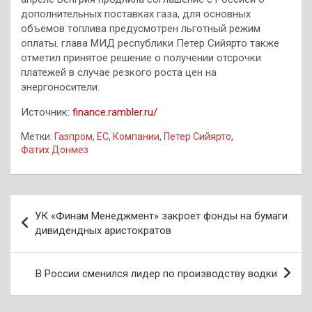
дополнительных поставках газа, для основных
объемов топлива предусмотрен льготный режим
оплаты. глава МИД республики Петер Сийярто также
отметил принятое решение о получении отсрочки
платежей в случае резкого роста цен на
энергоносители.
Источник:
finance.rambler.ru/
Метки:
Газпром
,
ЕС
,
Компании
,
Петер Сийярто
,
Фатих Донмез
Навигация
УК «Финам Менеджмент» закроет фонды на бумаги
по
дивидендных аристократов
записям
В России сменился лидер по производству водки