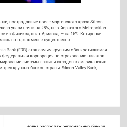
нки, пострадавшие после мартовского краха Silicon
леса упали почти на 28%, нью-йоркского Metropolitan
ance из Финикса, штат Аризона, — на 15%. Котировки
лись на торгах менее существенно.
ublic Bank (FRB) стал самым крупным обанкротившимся
о Федеральная корпорация по страхованию вкладов
рмирование системы защиты вкладов в американских
трех крупных банков страны: Silicon Valley Bank,
Волна распродаж региональных банков