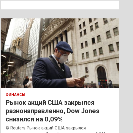
к
ФИНАНСЫ
Рынок акций США закрылся
разнонаправленно, Dow Jones
снизился на 0,09%
© Reuters Рынок акций США закрылся