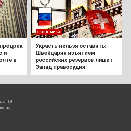
ЭКОНОМИКА
 предрек
Украсть нельзя оставить:
ю и
Швейцария изъятием
олте в
российских резервов лишит
Запад правосудия
алы 18+!
ательна.