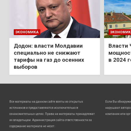
ЭКОНОМИКА
ЭКОНОМИК
Додон: власти Молдавии
Власти 
специально не снижают
мощност
тарифы на газ до осенних
в 2024 
выборов
Все материалы на данном сайте взяты из открытых
Если Вы обнаружи
источников и предоставляются исключительно в
нарушают авторс
ознакомительных целях. Права на материалы принадлежат
компании или орг
их владельцам. Администрация сайта ответственности за
содержание материала не несет.