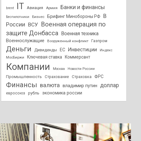
IT
Банки и финансы
Авиация
Армия
brent
В
Брифинг Минобороны РФ
Бизнес
Беспилотники
Военная операция по
России
ВСУ
защите Донбасса
Военная техника
Военнослужащие
Вооруженный конфликт
Газпром
Деньги
Инвестиции
ЕС
Дивиденды
Индекс
Ключевая ставка
Коммерсант
МосБиржи
Компании
Новости России
Москва
ФРС
Промышленность
Страхование
Страховка
Финансы
валюта
доллар
владимир путин
экономика россии
рубль
евросоюз