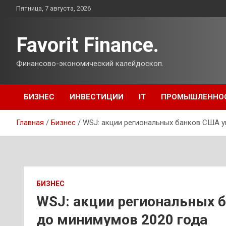
Перейти
Пятница, 7 августа, 2026
к
содержимому
Favorit Finance.
Финансово-экономический калейдоскоп.
БИЗНЕС
ИНВЕСТИЦИИ
IT
ПРОМЫШЛЕННО
Главная
Бизнес
WSJ: акции региональных банков США у
БИЗНЕС
WSJ: акции региональных 
до минимумов 2020 года