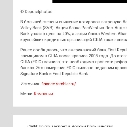
© Depositphotos
В большей степени снижение котировок затронуло ба
Valley Bank (SVB). Акции банка PacWest из Лос-Андже
Bank упали в цене на 20%, а акции банка Western Alli
крупнейших кредитных организаций США также снизи
Ранее сообщалось, что американский банк First Rep
заемщиком в США после кризиса 2008 года. До этог
США (FDIC) заявила, что необходимо провести рефо
банках. Это намерение FDIC вызвано недавним крахом 
Signature Bank и First Republic Bank.
Источник:
finance.rambler.ru/
Метки:
Компании
Навигация
СМИ: Uniqlo закроет в России большинство