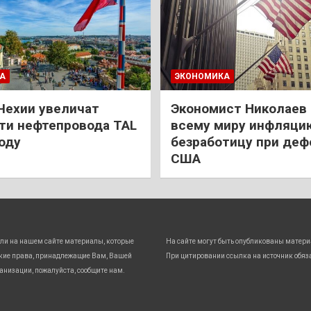
А
ЭКОНОМИКА
Чехии увеличат
Экономист Николаев
и нефтепровода TAL
всему миру инфляци
году
безработицу при деф
США
ли на нашем сайте материалы, которые
На сайте могут быть опубликованы матери
кие права, принадлежащие Вам, Вашей
При цитировании ссылка на источник обяз
анизации, пожалуйста, сообщите нам.