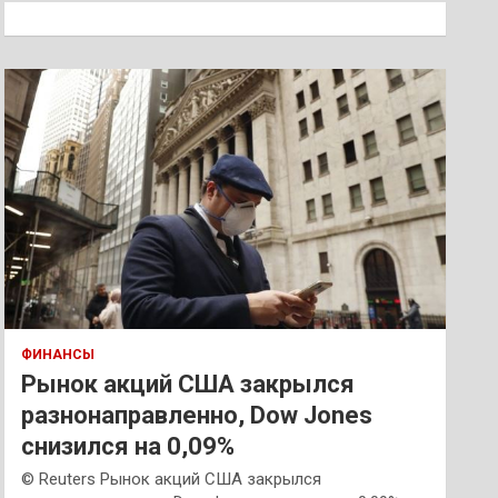
к
ФИНАНСЫ
Рынок акций США закрылся
разнонаправленно, Dow Jones
снизился на 0,09%
© Reuters Рынок акций США закрылся