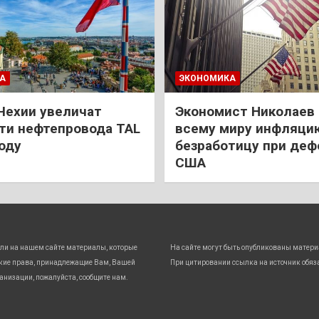
А
ЭКОНОМИКА
Чехии увеличат
Экономист Николаев
и нефтепровода TAL
всему миру инфляци
году
безработицу при деф
США
ли на нашем сайте материалы, которые
На сайте могут быть опубликованы матери
кие права, принадлежащие Вам, Вашей
При цитировании ссылка на источник обяз
анизации, пожалуйста, сообщите нам.