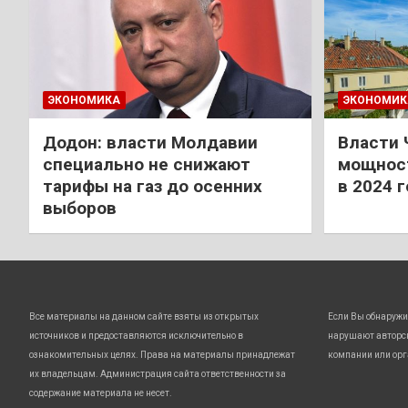
ЭКОНОМИКА
ЭКОНОМИК
Додон: власти Молдавии
Власти 
специально не снижают
мощност
тарифы на газ до осенних
в 2024 
выборов
Все материалы на данном сайте взяты из открытых
Если Вы обнаружи
источников и предоставляются исключительно в
нарушают авторс
ознакомительных целях. Права на материалы принадлежат
компании или орг
их владельцам. Администрация сайта ответственности за
содержание материала не несет.