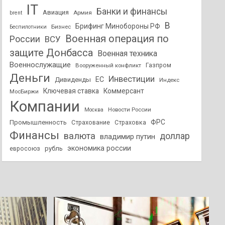
IT
Банки и финансы
Авиация
Армия
brent
В
Брифинг Минобороны РФ
Бизнес
Беспилотники
Военная операция по
России
ВСУ
защите Донбасса
Военная техника
Военнослужащие
Вооруженный конфликт
Газпром
Деньги
Инвестиции
ЕС
Дивиденды
Индекс
Ключевая ставка
Коммерсант
МосБиржи
Компании
Новости России
Москва
ФРС
Промышленность
Страхование
Страховка
Финансы
валюта
доллар
владимир путин
экономика россии
рубль
евросоюз