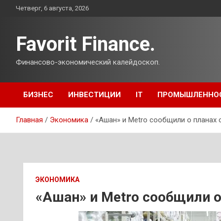
Перейти
Четверг, 6 августа, 2026
к
содержимому
Favorit Finance.
Финансово-экономический калейдоскоп.
БИЗНЕС
ИНВЕСТИЦИИ
IT
ПРОМЫШЛЕННО
Главная
Экономика
«Ашан» и Metro сообщили о планах 
ЭКОНОМИКА
«Ашан» и Metro сообщили о