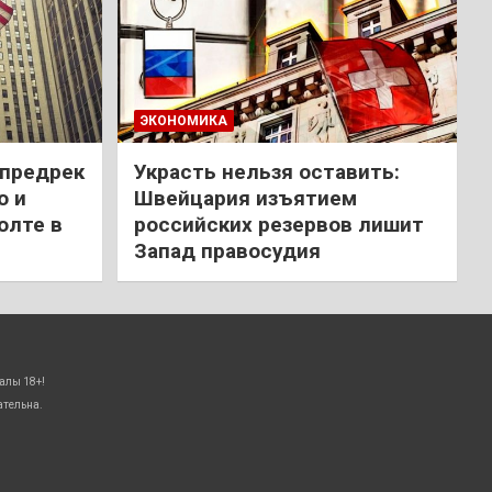
ЭКОНОМИКА
 предрек
Украсть нельзя оставить:
ю и
Швейцария изъятием
олте в
российских резервов лишит
Запад правосудия
алы 18+!
ательна.