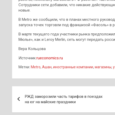
Сотрудники сети добавили, что никакие действующие
новые.
В Metro же сообщили, что в планах местного руковод
запуска точек торговли под франшизой «Фасоль» в р
В марте текущего года участники рынка предположил
Мюлье», как и Leroy Merlin, сеть могут передать рос
Вера Кольцова
Источник:
rueconomics.ru
Метки:
Metro
,
Ашан
,
иностранные компании
,
магазины
,
у
Навигация
РЖД заморозили часть тарифов в поездах
по
на юг на майские праздники
записям