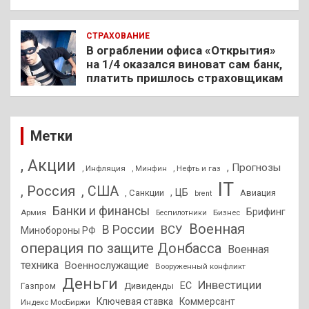
СТРАХОВАНИЕ
В ограблении офиса «Открытия»
на 1/4 оказался виноват сам банк,
платить пришлось страховщикам
Метки
, Акции
, Прогнозы
, Инфляция
, Нефть и газ
, Минфин
IT
, Россия
, США
, ЦБ
, Санкции
Авиация
brent
Банки и финансы
Брифинг
Армия
Бизнес
Беспилотники
Военная
В России
ВСУ
Минобороны РФ
операция по защите Донбасса
Военная
техника
Военнослужащие
Вооруженный конфликт
Деньги
Инвестиции
ЕС
Дивиденды
Газпром
Ключевая ставка
Коммерсант
Индекс МосБиржи