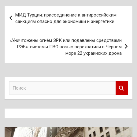
Навигация
МИД Турции: присоединение к антироссийским
по
санкциям опасно для экономики и энергетики
записям
«Уничтожены огнём ЗРК или подавлены средствами
РЭБ»: системы ПВО ночью перехватили в Чёрном
море 22 украинских дрона
П
о
и
с
к