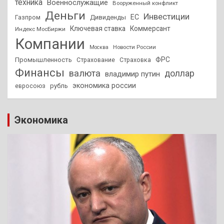
техника
Военнослужащие
Вооруженный конфликт
Деньги
Инвестиции
ЕС
Дивиденды
Газпром
Ключевая ставка
Коммерсант
Индекс МосБиржи
Компании
Новости России
Москва
ФРС
Промышленность
Страхование
Страховка
Финансы
валюта
доллар
владимир путин
экономика россии
рубль
евросоюз
Экономика