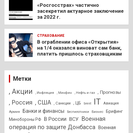
«Росгосстрах» частично
засекретил актуарное заключение
за 2022 г.
СТРАХОВАНИЕ
В ограблении офиса «Открытия»
на 1/4 оказался виноват сам банк,
платить пришлось страховщикам
Метки
, Акции
, Прогнозы
, Инфляция
, Нефть и газ
, Минфин
IT
, Россия
, США
, ЦБ
, Санкции
Авиация
brent
Банки и финансы
Брифинг
Армия
Бизнес
Беспилотники
Военная
В России
ВСУ
Минобороны РФ
операция по защите Донбасса
Военная