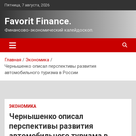
Перейти
Пятница, 7 августа, 2026
к
содержимому
Favorit Finance.
Финансово-экономический калейдоскоп.
Главная
Экономика
Чернышенко описал перспективы развития
автомобильного туризма в России
ЭКОНОМИКА
Чернышенко описал
перспективы развития
автомобильного туризма в