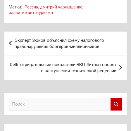
Метки:
, Россия
,
дмитрий чернышенко
,
развитие автотуризма
Навигация
Эксперт Зюков объяснил схему налогового
по
правонарушения блогеров-миллионников
записям
Delfi: отрицательные показатели ВВП Литвы говорят
о наступлении технической рецессии
П
о
и
с
к