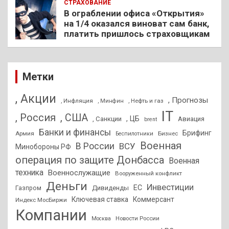
СТРАХОВАНИЕ
В ограблении офиса «Открытия»
на 1/4 оказался виноват сам банк,
платить пришлось страховщикам
Метки
, Акции
, Прогнозы
, Инфляция
, Нефть и газ
, Минфин
IT
, Россия
, США
, ЦБ
, Санкции
Авиация
brent
Банки и финансы
Брифинг
Армия
Бизнес
Беспилотники
Военная
В России
ВСУ
Минобороны РФ
операция по защите Донбасса
Военная
техника
Военнослужащие
Вооруженный конфликт
Деньги
Инвестиции
ЕС
Дивиденды
Газпром
Ключевая ставка
Коммерсант
Индекс МосБиржи
Компании
Новости России
Москва