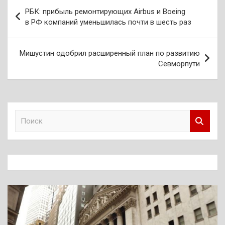
Навигация
РБК: прибыль ремонтирующих Airbus и Boeing
по
в РФ компаний уменьшилась почти в шесть раз
записям
Мишустин одобрил расширенный план по развитию
Севморпути
П
о
и
с
к