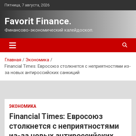
Перейти
Пятница, 7 августа, 2026
к
содержимому
Favorit Finance.
Финансово-экономический калейдоскоп.
Главная
Экономика
Financial Times: Евросоюз столкнется с неприятностями из-
за новых антироссийских санкиций
ЭКОНОМИКА
Financial Times: Евросоюз
столкнется с неприятностями
из-за новых антироссийских