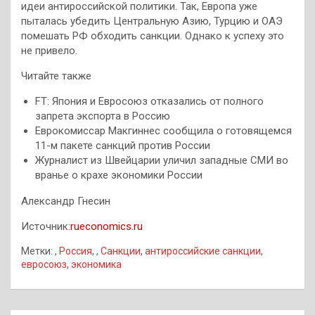
идеи антироссийской политики. Так, Европа уже
пыталась убедить Центральную Азию, Турцию и ОАЭ
помешать РФ обходить санкции. Однако к успеху это
не привело.
Читайте также
FT: Япония и Евросоюз отказались от полного
запрета экспорта в Россию
Еврокомиссар Макгиннес сообщила о готовящемся
11-м пакете санкций против России
Журналист из Швейцарии уличил западные СМИ во
вранье о крахе экономики России
Александр Гнесин
Источник:
rueconomics.ru
Метки:
, Россия
,
, Санкции
,
антироссийские санкции
,
евросоюз
,
экономика