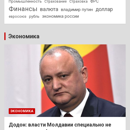
ФРС
Промышленность
Страхование
Страховка
Финансы
валюта
доллар
владимир путин
экономика россии
рубль
евросоюз
Экономика
ЭКОНОМИКА
Додон: власти Молдавии специально не