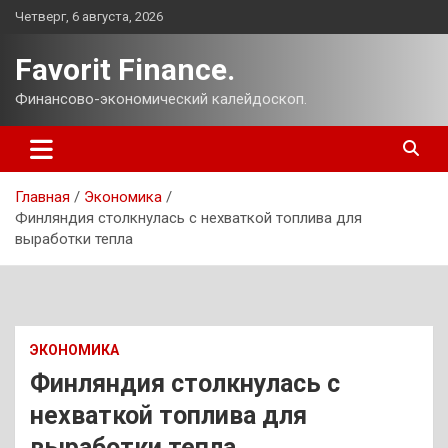
Перейти
Четверг, 6 августа, 2026
к
содержимому
Favorit Finance.
Финансово-экономический калейдоскоп.
Главная
Экономика
Финляндия столкнулась с нехваткой топлива для
выработки тепла
ЭКОНОМИКА
Финляндия столкнулась с
нехваткой топлива для
выработки тепла