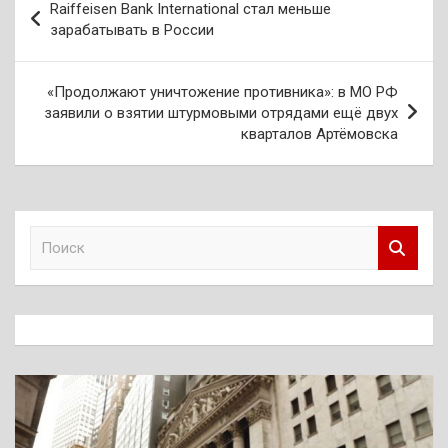
Raiffeisen Bank International стал меньше
по
зарабатывать в России
записям
«Продолжают уничтожение противника»: в МО РФ
заявили о взятии штурмовыми отрядами ещё двух
кварталов Артёмовска
П
о
и
с
к