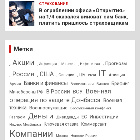
СТРАХОВАНИЕ
В ограблении офиса «Открытия»
на 1/4 оказался виноват сам банк,
платить пришлось страховщикам
Метки
, Акции
, Прогнозы
, Инфляция
, Нефть и газ
, Минфин
IT
, Россия
, США
, ЦБ
, Санкции
Авиация
brent
Банки и финансы
Брифинг
Армия
Бизнес
Беспилотники
Военная
В России
ВСУ
Минобороны РФ
операция по защите Донбасса
Военная
техника
Военнослужащие
Вооруженный конфликт
Деньги
Инвестиции
ЕС
Дивиденды
Газпром
Ключевая ставка
Коммерсант
Индекс МосБиржи
Компании
Новости России
Москва