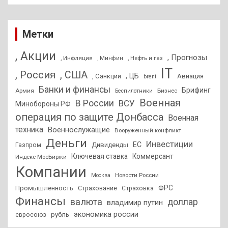
Метки
, Акции
, Прогнозы
, Инфляция
, Нефть и газ
, Минфин
IT
, Россия
, США
, ЦБ
, Санкции
Авиация
brent
Банки и финансы
Брифинг
Армия
Бизнес
Беспилотники
Военная
В России
ВСУ
Минобороны РФ
операция по защите Донбасса
Военная
техника
Военнослужащие
Вооруженный конфликт
Деньги
Инвестиции
ЕС
Дивиденды
Газпром
Ключевая ставка
Коммерсант
Индекс МосБиржи
Компании
Новости России
Москва
ФРС
Промышленность
Страхование
Страховка
Финансы
валюта
доллар
владимир путин
экономика россии
рубль
евросоюз