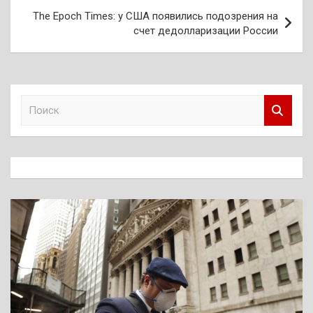
записям
The Epoch Times: у США появились подозрения на
счет дедолларизации России
П
о
и
с
к