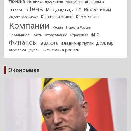
техника
Военнослужащие
Вооруженный конфликт
Деньги
Инвестиции
ЕС
Дивиденды
Газпром
Ключевая ставка
Коммерсант
Индекс МосБиржи
Компании
Новости России
Москва
ФРС
Промышленность
Страхование
Страховка
Финансы
валюта
доллар
владимир путин
экономика россии
рубль
евросоюз
Экономика