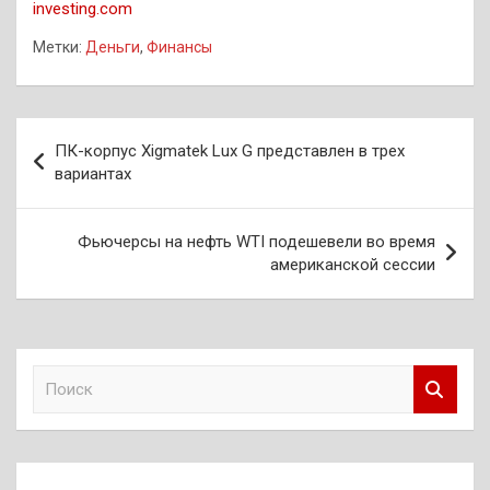
investing.com
Метки:
Деньги
,
Финансы
Навигация
ПК-корпус Xigmatek Lux G представлен в трех
по
вариантах
записям
Фьючерсы на нефть WTI подешевели во время
американской сессии
П
о
и
с
к