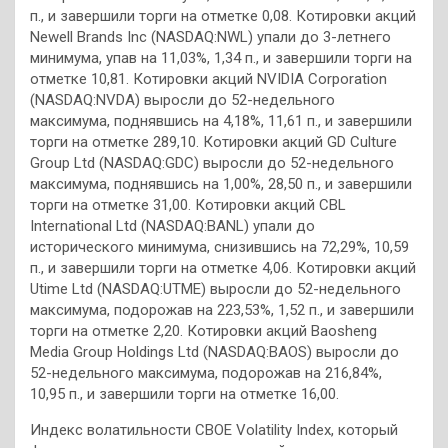
п., и завершили торги на отметке 0,08. Котировки акций
Newell Brands Inc (NASDAQ:NWL) упали до 3-летнего
минимума, упав на 11,03%, 1,34 п., и завершили торги на
отметке 10,81. Котировки акций NVIDIA Corporation
(NASDAQ:NVDA) выросли до 52-недельного
максимума, поднявшись на 4,18%, 11,61 п., и завершили
торги на отметке 289,10. Котировки акций GD Culture
Group Ltd (NASDAQ:GDC) выросли до 52-недельного
максимума, поднявшись на 1,00%, 28,50 п., и завершили
торги на отметке 31,00. Котировки акций CBL
International Ltd (NASDAQ:BANL) упали до
исторического минимума, снизившись на 72,29%, 10,59
п., и завершили торги на отметке 4,06. Котировки акций
Utime Ltd (NASDAQ:UTME) выросли до 52-недельного
максимума, подорожав на 223,53%, 1,52 п., и завершили
торги на отметке 2,20. Котировки акций Baosheng
Media Group Holdings Ltd (NASDAQ:BAOS) выросли до
52-недельного максимума, подорожав на 216,84%,
10,95 п., и завершили торги на отметке 16,00.
Индекс волатильности CBOE Volatility Index, который