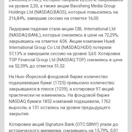
на уровне 2,20, а также акции Baosheng Media Group
Holdings Ltd (NASDAQ:BAOS), которые повысились на
216,84%, завершив сессию на отметке 16,00.
Лидерами падения стали акции CBL International Ltd
(NASDAQ:BANL), которые снизились в цене на 72,29%,
закрывшись на отметке 4,06. Акции компании Huadi
International Group Co Ltd (NASDAQ:HUDI) потеряли
57,13% и завершили сессию на уровне 5,65. Котировки
TOP Financial Group Ltd (NASDAQ:TOP) снизились в цене
на 52,39% до отметки 51,52.
На Нью-Йоркской фондовой бирже количество
подешевевших бумаг (1725) превысило количество
закрывшихся в плюсе (1239), а котировки 97 акций
практически не изменились. На фондовой бирже
NASDAQ бумаги 1852 компаний подешевели, 1762
выросли, a 131 остались на уровне предыдущего
закрытия.
Котировки акций Signature Bank (OTC:SBNY) упали до
исторического минимума, снизившись на 15,79%, 0,01