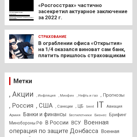
«Росгосстрах» частично
засекретил актуарное заключение
за 2022 г.
СТРАХОВАНИЕ
В ограблении офиса «Открытия»
на 1/4 оказался виноват сам банк,
платить пришлось страховщикам
Метки
, Акции
, Прогнозы
, Инфляция
, Нефть и газ
, Минфин
IT
, Россия
, США
, ЦБ
, Санкции
Авиация
brent
Банки и финансы
Брифинг
Армия
Бизнес
Беспилотники
Военная
В России
ВСУ
Минобороны РФ
операция по защите Донбасса
Военная