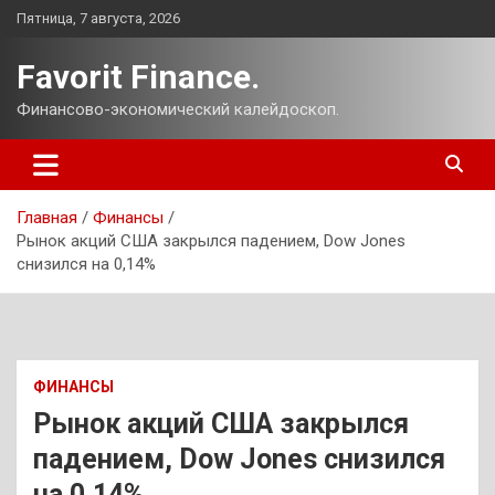
Перейти
Пятница, 7 августа, 2026
к
содержимому
Favorit Finance.
Финансово-экономический калейдоскоп.
Главная
Финансы
Рынок акций США закрылся падением, Dow Jones
снизился на 0,14%
ФИНАНСЫ
Рынок акций США закрылся
падением, Dow Jones снизился
на 0,14%