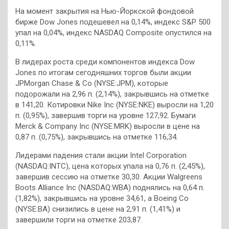
На момент закрытия на Нью-Йоркской фондовой
бирже Dow Jones подешевел на 0,14%, индекс S&P 500
упал на 0,04%, индекс NASDAQ Composite опустился на
0,11%.
В лидерах роста среди компонентов индекса Dow
Jones по итогам сегодняшних торгов были акции
JPMorgan Chase & Co (NYSE:JPM), которые
подорожали на 2,96 п. (2,14%), закрывшись на отметке
в 141,20. Котировки Nike Inc (NYSE:NKE) выросли на 1,20
п. (0,95%), завершив торги на уровне 127,92. Бумаги
Merck & Company Inc (NYSE:MRK) выросли в цене на
0,87 п. (0,75%), закрывшись на отметке 116,34.
Лидерами падения стали акции Intel Corporation
(NASDAQ:INTC), цена которых упала на 0,76 п. (2,45%),
завершив сессию на отметке 30,30. Акции Walgreens
Boots Alliance Inc (NASDAQ:WBA) поднялись на 0,64 п.
(1,82%), закрывшись на уровне 34,61, а Boeing Co
(NYSE:BA) снизились в цене на 2,91 п. (1,41%) и
завершили торги на отметке 203,87.