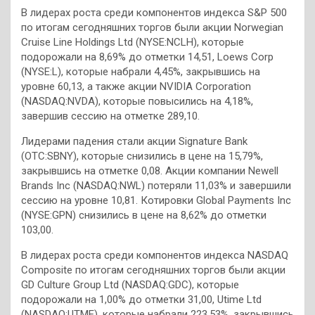
В лидерах роста среди компонентов индекса S&P 500
по итогам сегодняшних торгов были акции Norwegian
Cruise Line Holdings Ltd (NYSE:NCLH), которые
подорожали на 8,69% до отметки 14,51, Loews Corp
(NYSE:L), которые набрали 4,45%, закрывшись на
уровне 60,13, а также акции NVIDIA Corporation
(NASDAQ:NVDA), которые повысились на 4,18%,
завершив сессию на отметке 289,10.
Лидерами падения стали акции Signature Bank
(OTC:SBNY), которые снизились в цене на 15,79%,
закрывшись на отметке 0,08. Акции компании Newell
Brands Inc (NASDAQ:NWL) потеряли 11,03% и завершили
сессию на уровне 10,81. Котировки Global Payments Inc
(NYSE:GPN) снизились в цене на 8,62% до отметки
103,00.
В лидерах роста среди компонентов индекса NASDAQ
Composite по итогам сегодняшних торгов были акции
GD Culture Group Ltd (NASDAQ:GDC), которые
подорожали на 1,00% до отметки 31,00, Utime Ltd
(NASDAQ:UTME), которые набрали 223,53%, закрывшись