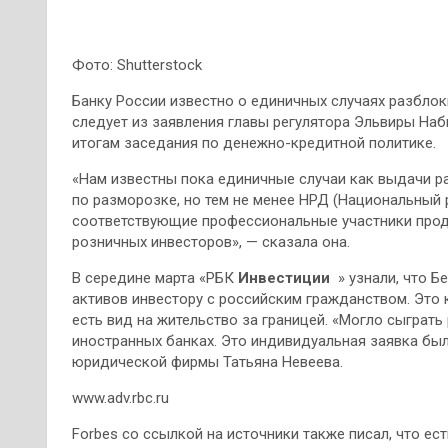
Фото: Shutterstock
Банку России известно о единичных случаях разблок
следует из заявления главы регулятора Эльвиры Наб
итогам заседания по денежно-кредитной политике.
«Нам известны пока единичные случаи как выдачи ра
по разморозке, но тем не менее НРД (Национальный
соответствующие профессиональные участники прод
розничных инвесторов», — сказала она.
В середине марта «РБК
Инвестиции
» узнали, что Б
активов инвестору с российским гражданством. Это к
есть вид на жительство за границей. «Могло сыграть 
иностранных банках. Это индивидуальная заявка был
юридической фирмы Татьяна Невеева.
www.adv.rbc.ru
Forbes со ссылкой на источники также писал, что ес