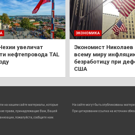
А
ЭКОНОМИКА
Чехии увеличат
Экономист Николаев
и нефтепровода TAL
всему миру инфляци
году
безработицу при деф
США
ли на нашем сайте материалы, которые
На сайте могут быть опубликованы матери
кие права, принадлежащие Вам, Вашей
При цитировании ссылка на источник обяз
анизации, пожалуйста, сообщите нам.