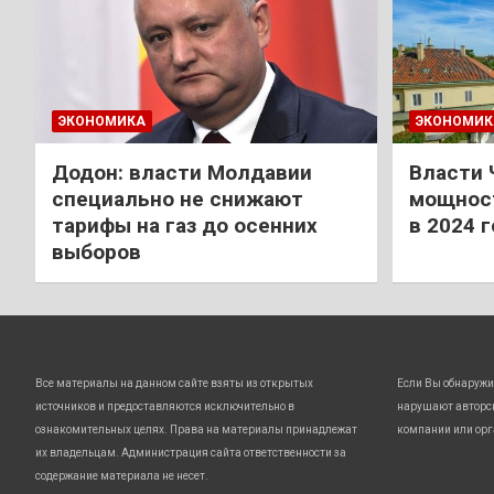
ЭКОНОМИКА
ЭКОНОМИК
Додон: власти Молдавии
Власти 
специально не снижают
мощност
тарифы на газ до осенних
в 2024 
выборов
Все материалы на данном сайте взяты из открытых
Если Вы обнаружи
источников и предоставляются исключительно в
нарушают авторс
ознакомительных целях. Права на материалы принадлежат
компании или орг
их владельцам. Администрация сайта ответственности за
содержание материала не несет.