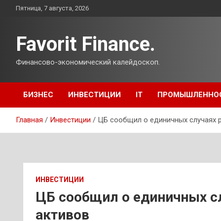
Перейти
Пятница, 7 августа, 2026
к
содержимому
Favorit Finance.
Финансово-экономический калейдоскоп.
БИЗНЕС
ИНВЕСТИЦИИ
IT
ПРОМЫШЛЕННО
Главная
Инвестиции
ЦБ сообщил о единичных случаях 
ИНВЕСТИЦИИ
ЦБ сообщил о единичных с
активов