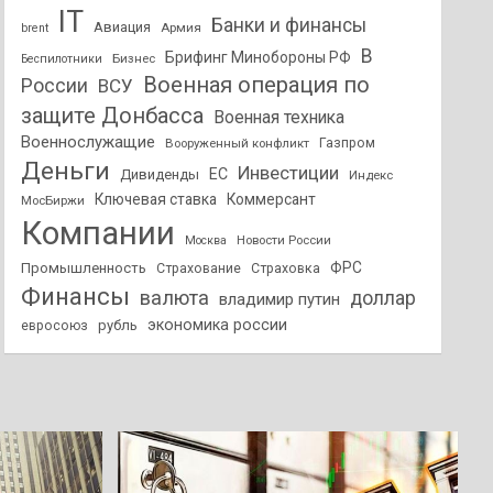
IT
Банки и финансы
Авиация
Армия
brent
В
Брифинг Минобороны РФ
Бизнес
Беспилотники
Военная операция по
России
ВСУ
защите Донбасса
Военная техника
Военнослужащие
Вооруженный конфликт
Газпром
Деньги
Инвестиции
ЕС
Дивиденды
Индекс
Ключевая ставка
Коммерсант
МосБиржи
Компании
Новости России
Москва
ФРС
Промышленность
Страхование
Страховка
Финансы
валюта
доллар
владимир путин
экономика россии
рубль
евросоюз