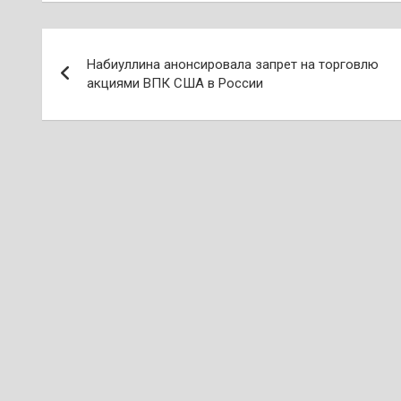
Навигация
Набиуллина анонсировала запрет на торговлю
по
акциями ВПК США в России
записям