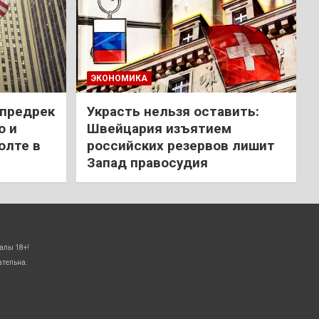
ЭКОНОМИКА
 предрек
Украсть нельзя оставить:
ю и
Швейцария изъятием
олте в
российских резервов лишит
Запад правосудия
алы 18+!
ательна.