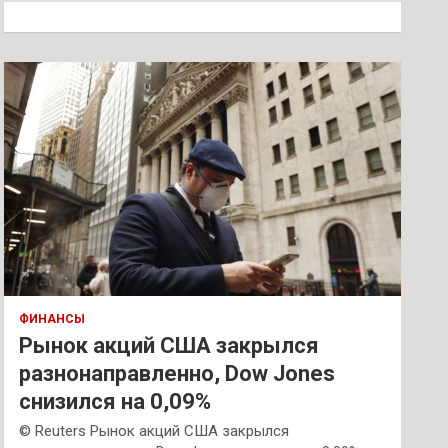
к
ФИНАНСЫ
Рынок акций США закрылся
разнонаправленно, Dow Jones
снизился на 0,09%
© Reuters Рынок акций США закрылся