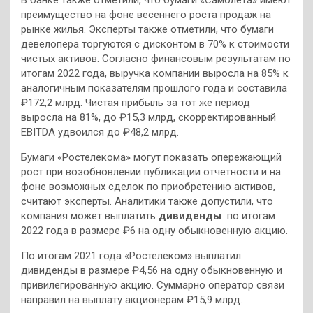
В банке также отметили, что бумаги «Самолета» имеют
преимущество на фоне весеннего роста продаж на
рынке жилья. Эксперты также отметили, что бумаги
девелопера торгуются с дисконтом в 70% к стоимости
чистых активов. Согласно финансовым результатам по
итогам 2022 года, выручка компании выросла на 85% к
аналогичным показателям прошлого года и составила
₽172,2 млрд. Чистая прибыль за тот же период
выросла на 81%, до ₽15,3 млрд, скорректированный
EBITDA удвоился до ₽48,2 млрд.
Бумаги «Ростелекома» могут показать опережающий
рост при возобновлении публикации отчетности и на
фоне возможных сделок по приобретению активов,
считают эксперты. Аналитики также допустили, что
компания может выплатить
дивиденды
по итогам
2022 года в размере ₽6 на одну обыкновенную акцию.
По итогам 2021 года «Ростелеком» выплатил
дивиденды в размере ₽4,56 на одну обыкновенную и
привилегированную акцию. Суммарно оператор связи
направил на выплату акционерам ₽15,9 млрд.