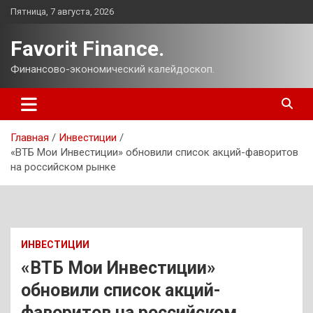
Перейти
Пятница, 7 августа, 2026
к
содержимому
Favorit Finance.
Финансово-экономический калейдоскоп.
Главная
Инвестиции
«ВТБ Мои Инвестиции» обновили список акций-фаворитов
на российском рынке
ИНВЕСТИЦИИ
«ВТБ Мои Инвестиции»
обновили список акций-
фаворитов на российском