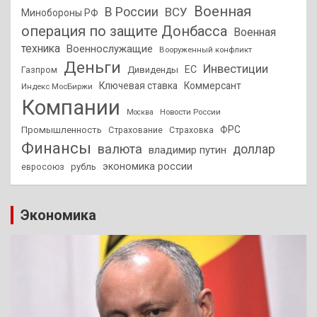
Военная
В России
ВСУ
Минобороны РФ
операция по защите Донбасса
Военная
техника
Военнослужащие
Вооруженный конфликт
Деньги
Инвестиции
ЕС
Дивиденды
Газпром
Ключевая ставка
Коммерсант
Индекс МосБиржи
Компании
Новости России
Москва
ФРС
Промышленность
Страхование
Страховка
Финансы
валюта
доллар
владимир путин
экономика россии
рубль
евросоюз
Экономика