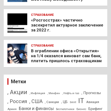
СТРАХОВАНИЕ
«Росгосстрах» частично
засекретил актуарное заключение
за 2022 г.
СТРАХОВАНИЕ
В ограблении офиса «Открытия»
на 1/4 оказался виноват сам банк,
платить пришлось страховщикам
Метки
, Акции
, Прогнозы
, Инфляция
, Нефть и газ
, Минфин
IT
, Россия
, США
, ЦБ
, Санкции
Авиация
brent
Банки и финансы
Брифинг
Армия
Бизнес
Беспилотники