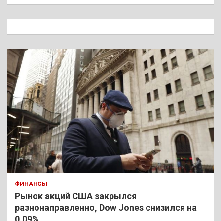
и
с
к
ФИНАНСЫ
Рынок акций США закрылся
разнонаправленно, Dow Jones снизился на
0,09%