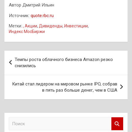
Автор Дмитрий Ильин
Источник:
quote.rbc.ru
Метки:
, Акции
,
Дивиденды
,
Инвестиции
,
Индекс МосБиржи
Навигация
Темпы роста облачного бизнеса Amazon резко
по
снизились
записям
Китай стал лидером на мировом рынке IPO, собрав
в пять раз больше денег, чем в США
П
о