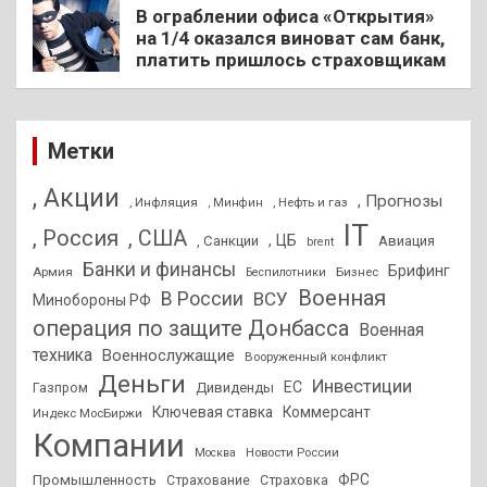
В ограблении офиса «Открытия»
на 1/4 оказался виноват сам банк,
платить пришлось страховщикам
Метки
, Акции
, Прогнозы
, Инфляция
, Нефть и газ
, Минфин
IT
, Россия
, США
, ЦБ
, Санкции
Авиация
brent
Банки и финансы
Брифинг
Армия
Бизнес
Беспилотники
Военная
В России
ВСУ
Минобороны РФ
операция по защите Донбасса
Военная
техника
Военнослужащие
Вооруженный конфликт
Деньги
Инвестиции
ЕС
Дивиденды
Газпром
Ключевая ставка
Коммерсант
Индекс МосБиржи
Компании
Новости России
Москва
ФРС
Промышленность
Страхование
Страховка