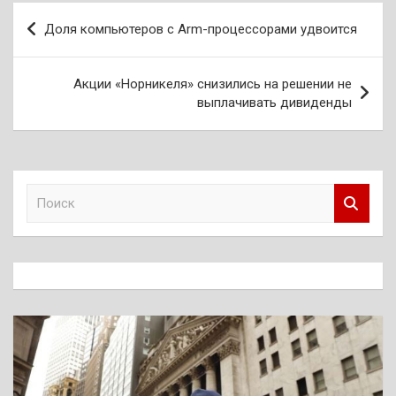
Навигация
Доля компьютеров с Arm-процессорами удвоится
по
записям
Акции «Норникеля» снизились на решении не
выплачивать дивиденды
П
о
и
с
к