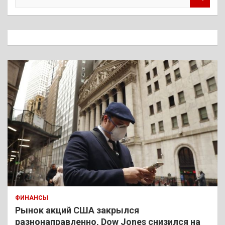
о
и
с
к
ФИНАНСЫ
Рынок акций США закрылся
разнонаправленно, Dow Jones снизился на