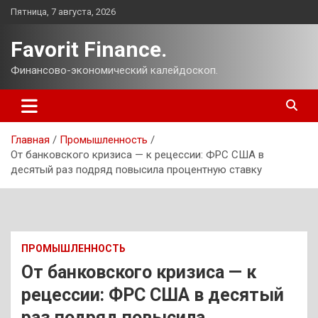
Перейти
Пятница, 7 августа, 2026
к
содержимому
Favorit Finance.
Финансово-экономический калейдоскоп.
Главная
Промышленность
От банковского кризиса — к рецессии: ФРС США в
десятый раз подряд повысила процентную ставку
ПРОМЫШЛЕННОСТЬ
От банковского кризиса — к
рецессии: ФРС США в десятый
раз подряд повысила