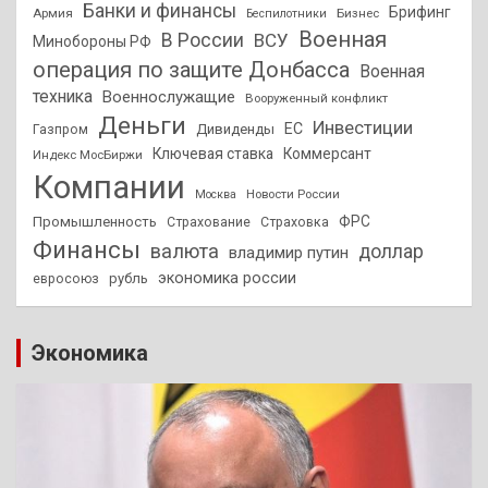
Банки и финансы
Брифинг
Армия
Бизнес
Беспилотники
Военная
В России
ВСУ
Минобороны РФ
операция по защите Донбасса
Военная
техника
Военнослужащие
Вооруженный конфликт
Деньги
Инвестиции
ЕС
Дивиденды
Газпром
Ключевая ставка
Коммерсант
Индекс МосБиржи
Компании
Новости России
Москва
ФРС
Промышленность
Страхование
Страховка
Финансы
валюта
доллар
владимир путин
экономика россии
рубль
евросоюз
Экономика