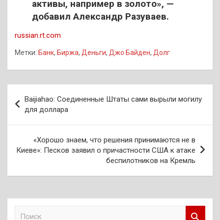
активы, например в золото», —
добавил Александр Разуваев.
russian.rt.com
Метки:
Банк
,
Биржа
,
Деньги
,
Джо Байден
,
Долг
Навигация
Baijiahao: Соединенные Штаты сами вырыли могилу
по
для доллара
записям
«Хорошо знаем, что решения принимаются не в
Киеве»: Песков заявил о причастности США к атаке
беспилотников на Кремль
П