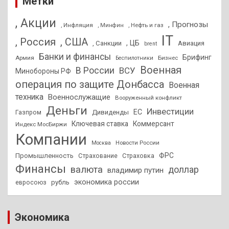
Метки
, Акции
, Прогнозы
, Инфляция
, Нефть и газ
, Минфин
IT
, Россия
, США
, ЦБ
, Санкции
Авиация
brent
Банки и финансы
Брифинг
Армия
Бизнес
Беспилотники
Военная
В России
ВСУ
Минобороны РФ
операция по защите Донбасса
Военная
техника
Военнослужащие
Вооруженный конфликт
Деньги
Инвестиции
ЕС
Дивиденды
Газпром
Ключевая ставка
Коммерсант
Индекс МосБиржи
Компании
Новости России
Москва
ФРС
Промышленность
Страхование
Страховка
Финансы
валюта
доллар
владимир путин
экономика россии
рубль
евросоюз
Экономика