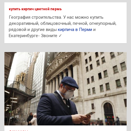
к
купить кирпич цветной пермь
География строительства. У нас можно купить
декоративный, облицовочный, печной, огнеупорный,
рядовой и другие виды
кирпича в Перми
и
Екатеринбурге- Звоните ✓