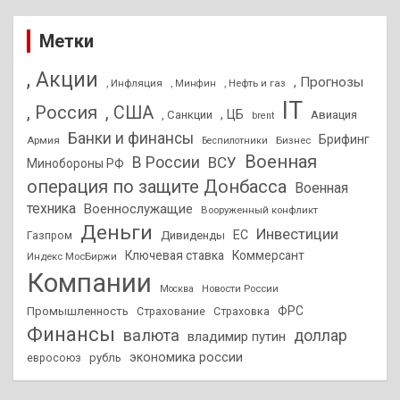
Метки
, Акции
, Прогнозы
, Инфляция
, Нефть и газ
, Минфин
IT
, Россия
, США
, ЦБ
, Санкции
Авиация
brent
Банки и финансы
Брифинг
Армия
Бизнес
Беспилотники
Военная
В России
ВСУ
Минобороны РФ
операция по защите Донбасса
Военная
техника
Военнослужащие
Вооруженный конфликт
Деньги
Инвестиции
ЕС
Дивиденды
Газпром
Ключевая ставка
Коммерсант
Индекс МосБиржи
Компании
Новости России
Москва
ФРС
Промышленность
Страхование
Страховка
Финансы
валюта
доллар
владимир путин
экономика россии
рубль
евросоюз