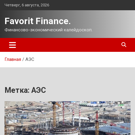
Перейти
Четверг, 6 августа, 2026
к
содержимому
Favorit Finance.
Финансово-экономический калейдоскоп.
Главная
АЭС
Метка:
АЭС