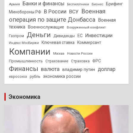
Банки и финансы
Брифинг
Армия
Бизнес
Беспилотники
Военная
В России
ВСУ
Минобороны РФ
операция по защите Донбасса
Военная
техника
Военнослужащие
Вооруженный конфликт
Деньги
Инвестиции
ЕС
Дивиденды
Газпром
Ключевая ставка
Коммерсант
Индекс МосБиржи
Компании
Новости России
Москва
ФРС
Промышленность
Страхование
Страховка
Финансы
валюта
доллар
владимир путин
экономика россии
рубль
евросоюз
Экономика