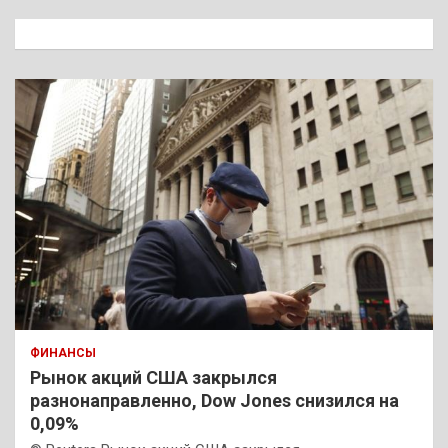
с
к
ФИНАНСЫ
Рынок акций США закрылся
разнонаправленно, Dow Jones снизился на
0,09%