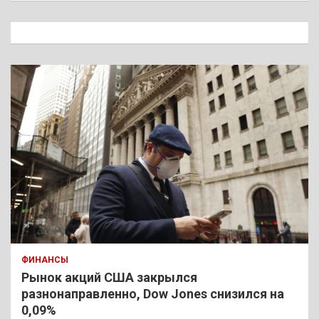
с
к
ФИНАНСЫ
Рынок акций США закрылся
разнонаправленно, Dow Jones снизился на
0,09%