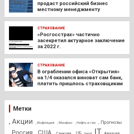
продаст российский бизнес
местному менеджменту
СТРАХОВАНИЕ
«Росгосстрах» частично
засекретил актуарное заключение
за 2022 г.
СТРАХОВАНИЕ
В ограблении офиса «Открытия»
на 1/4 оказался виноват сам банк,
платить пришлось страховщикам
Метки
, Акции
, Прогнозы
, Инфляция
, Нефть и газ
, Минфин
IT
, Россия
, США
, ЦБ
, Санкции
Авиация
brent