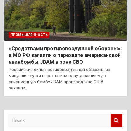
ПРОМЫШЛЕННОСТЬ
«Средствами противовоздушной обороны»:
в МО РФ заявили о перехвате американской
авиабомбы JDAM в зоне СВО
Российские силы противовоздушной обороны за
минувшие сутки перехватили одну управляемую
авиационную бомбу JDAM производства США,
заявили…
П
о
и