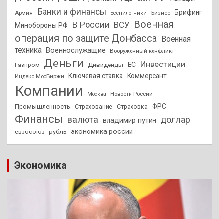
Банки и финансы
Брифинг
Армия
Бизнес
Беспилотники
Военная
В России
ВСУ
Минобороны РФ
операция по защите Донбасса
Военная
техника
Военнослужащие
Вооруженный конфликт
Деньги
Инвестиции
ЕС
Дивиденды
Газпром
Ключевая ставка
Коммерсант
Индекс МосБиржи
Компании
Новости России
Москва
ФРС
Промышленность
Страхование
Страховка
Финансы
валюта
доллар
владимир путин
экономика россии
рубль
евросоюз
Экономика