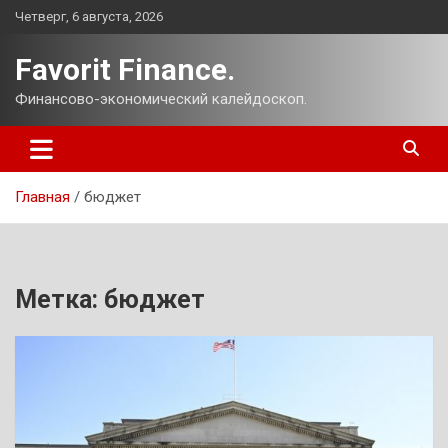
Перейти
Четверг, 6 августа, 2026
к
содержимому
Favorit Finance.
Финансово-экономический калейдоскоп.
Главная
бюджет
Метка:
бюджет