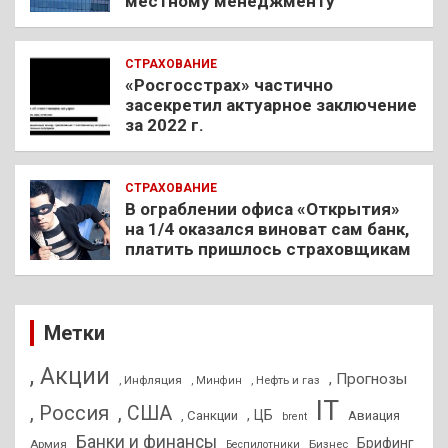
местному менеджменту
СТРАХОВАНИЕ
«Росгосстрах» частично
засекретил актуарное заключение
за 2022 г.
СТРАХОВАНИЕ
В ограблении офиса «Открытия»
на 1/4 оказался виноват сам банк,
платить пришлось страховщикам
Метки
, Акции
, Прогнозы
, Инфляция
, Нефть и газ
, Минфин
IT
, Россия
, США
, ЦБ
, Санкции
Авиация
brent
Банки и финансы
Брифинг
Армия
Бизнес
Беспилотники