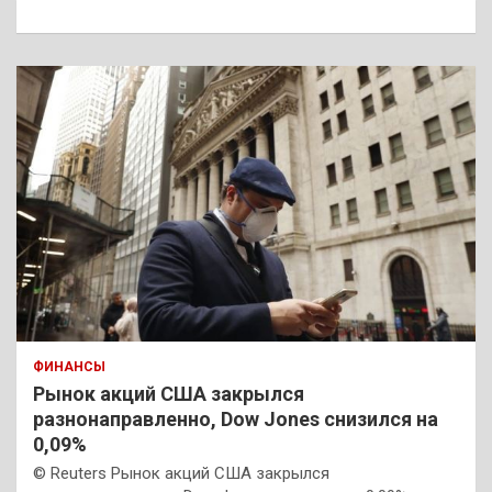
к
ФИНАНСЫ
Рынок акций США закрылся
разнонаправленно, Dow Jones снизился на
0,09%
© Reuters Рынок акций США закрылся