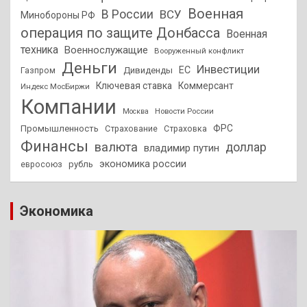
Военная
В России
ВСУ
Минобороны РФ
операция по защите Донбасса
Военная
техника
Военнослужащие
Вооруженный конфликт
Деньги
Инвестиции
ЕС
Дивиденды
Газпром
Ключевая ставка
Коммерсант
Индекс МосБиржи
Компании
Новости России
Москва
ФРС
Промышленность
Страхование
Страховка
Финансы
валюта
доллар
владимир путин
экономика россии
рубль
евросоюз
Экономика