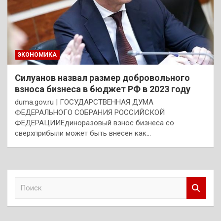
ЭКОНОМИКА
Силуанов назвал размер добровольного
взноса бизнеса в бюджет РФ в 2023 году
duma.gov.ru | ГОСУДАРСТВЕННАЯ ДУМА
ФЕДЕРАЛЬНОГО СОБРАНИЯ РОССИЙСКОЙ
ФЕДЕРАЦИИЕдиноразовый взнос бизнеса со
сверхприбыли может быть внесен как…
П
о
и
с