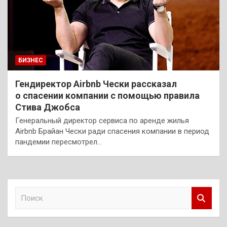
БИЗНЕС
Гендиректор Airbnb Чески рассказал
о спасении компании с помощью правила
Стива Джобса
Генеральный директор сервиса по аренде жилья
Airbnb Брайан Чески ради спасения компании в период
пандемии пересмотрел…
П
о
и
с