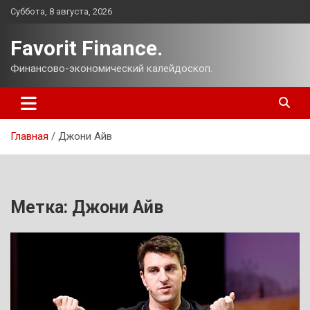
Перейти
Суббота, 8 августа, 2026
к
содержимому
Favorit Finance.
Финансово-экономический калейдоскоп.
Главная
Джони Айв
Метка:
Джони Айв