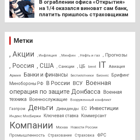
В ограблении офиса «Открытия»
на 1/4 оказался виноват сам банк,
платить пришлось страховщикам
Метки
, Акции
, Прогнозы
, Инфляция
, Нефть и газ
, Минфин
IT
, Россия
, США
, ЦБ
, Санкции
Авиация
brent
Банки и финансы
Брифинг
Армия
Бизнес
Беспилотники
Военная
В России
ВСУ
Минобороны РФ
операция по защите Донбасса
Военная
техника
Военнослужащие
Вооруженный конфликт
Деньги
Инвестиции
ЕС
Дивиденды
Газпром
Ключевая ставка
Коммерсант
Индекс МосБиржи
Компании
Новости России
Москва
ФРС
Промышленность
Страхование
Страховка