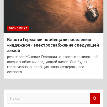
ЭКОНОМИКА
Власти Германии пообещали населению
«надежное» электроснабжение следующей
зимой
pxhere.comЖителям Германии не стоит переживать об
энергоснабжении следующей зимой. Оно будет
гарантировано, сообщил глава Федерального
сетевого…
П
о
и