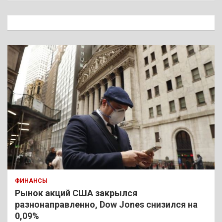
с
к
ФИНАНСЫ
Рынок акций США закрылся
разнонаправленно, Dow Jones снизился на
0,09%