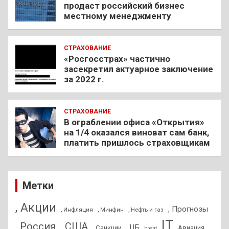
продаст российский бизнес
местному менеджменту
СТРАХОВАНИЕ
«Росгосстрах» частично
засекретил актуарное заключение
за 2022 г.
СТРАХОВАНИЕ
В ограблении офиса «Открытия»
на 1/4 оказался виноват сам банк,
платить пришлось страховщикам
Метки
, Акции
, Прогнозы
, Инфляция
, Нефть и газ
, Минфин
IT
, Россия
, США
, ЦБ
, Санкции
Авиация
brent