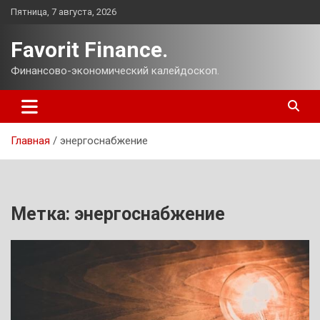
Перейти
Пятница, 7 августа, 2026
к
содержимому
Favorit Finance.
Финансово-экономический калейдоскоп.
Главная
энергоснабжение
Метка:
энергоснабжение