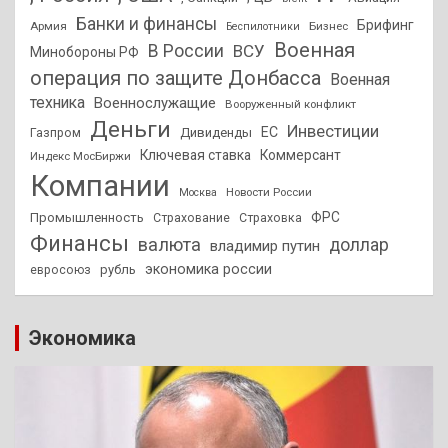
Банки и финансы
Брифинг
Армия
Бизнес
Беспилотники
Военная
В России
ВСУ
Минобороны РФ
операция по защите Донбасса
Военная
техника
Военнослужащие
Вооруженный конфликт
Деньги
Инвестиции
ЕС
Дивиденды
Газпром
Ключевая ставка
Коммерсант
Индекс МосБиржи
Компании
Новости России
Москва
ФРС
Промышленность
Страхование
Страховка
Финансы
валюта
доллар
владимир путин
экономика россии
рубль
евросоюз
Экономика