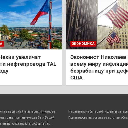
А
ЭКОНОМИКА
Чехии увеличат
Экономист Николаев
и нефтепровода TAL
всему миру инфляци
году
безработицу при деф
США
ли на нашем сайте материалы, которые
На сайте могут быть опубликованы матери
кие права, принадлежащие Вам, Вашей
При цитировании ссылка на источник обяз
анизации, пожалуйста, сообщите нам.