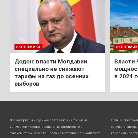
ЭКОНОМИКА
ЭКОНОМИК
Додон: власти Молдавии
Власти 
специально не снижают
мощност
тарифы на газ до осенних
в 2024 
выборов
Все материалы на данном сайте взяты из открытых
Если Вы обнаружи
источников и предоставляются исключительно в
нарушают авторс
ознакомительных целях. Права на материалы принадлежат
компании или орг