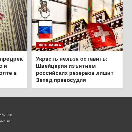
ЭКОНОМИКА
 предрек
Украсть нельзя оставить:
ю и
Швейцария изъятием
олте в
российских резервов лишит
Запад правосудия
алы 18+!
ательна.