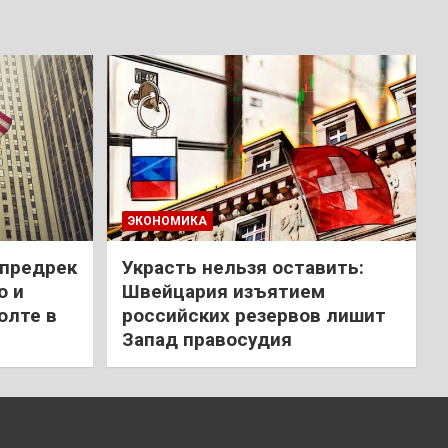
ЭКОНОМИКА
 предрек
Украсть нельзя оставить:
ю и
Швейцария изъятием
олте в
российских резервов лишит
Запад правосудия