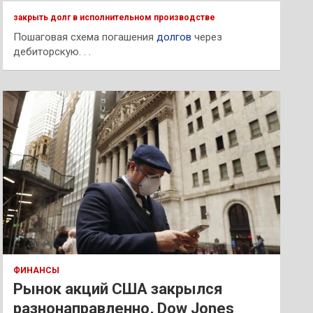
к
закрыть долг в исполнительном производстве
Пошаговая схема погашения
долгов
через
дебиторскую. . .
ФИНАНСЫ
Рынок акций США закрылся
разнонаправленно, Dow Jones