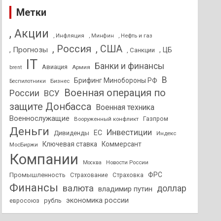
Метки
, Акции
, Инфляция
, Нефть и газ
, Минфин
, Россия
, США
, Прогнозы
, ЦБ
, Санкции
IT
Банки и финансы
Авиация
Армия
brent
В
Брифинг Минобороны РФ
Бизнес
Беспилотники
Военная операция по
России
ВСУ
защите Донбасса
Военная техника
Военнослужащие
Вооруженный конфликт
Газпром
Деньги
Инвестиции
ЕС
Дивиденды
Индекс
Ключевая ставка
Коммерсант
МосБиржи
Компании
Новости России
Москва
ФРС
Промышленность
Страхование
Страховка
Финансы
валюта
доллар
владимир путин
экономика россии
рубль
евросоюз