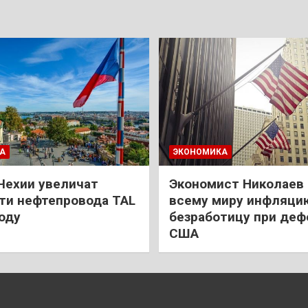
А
ЭКОНОМИКА
Чехии увеличат
Экономист Николаев
и нефтепровода TAL
всему миру инфляци
году
безработицу при деф
США