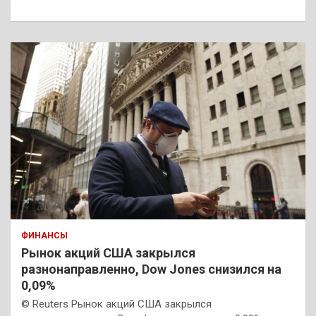
к
ФИНАНСЫ
Рынок акций США закрылся
разнонаправленно, Dow Jones снизился на
0,09%
© Reuters Рынок акций США закрылся