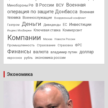
Военная
В России
ВСУ
Минобороны РФ
операция по защите Донбасса
Военная
техника
Военнослужащие
Вооруженный конфликт
Деньги
Инвестиции
ЕС
Дивиденды
Газпром
Ключевая ставка
Коммерсант
Индекс МосБиржи
Компании
Новости России
Москва
ФРС
Промышленность
Страхование
Страховка
Финансы
валюта
доллар
владимир путин
экономика россии
рубль
евросоюз
Экономика