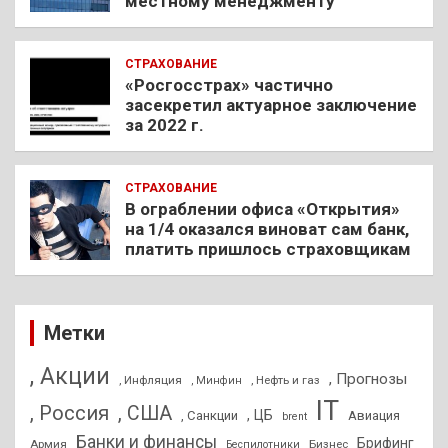
местному менеджменту
СТРАХОВАНИЕ
«Росгосстрах» частично
засекретил актуарное заключение
за 2022 г.
СТРАХОВАНИЕ
В ограблении офиса «Открытия»
на 1/4 оказался виноват сам банк,
платить пришлось страховщикам
Метки
, Акции
, Прогнозы
, Инфляция
, Нефть и газ
, Минфин
IT
, Россия
, США
, ЦБ
, Санкции
Авиация
brent
Банки и финансы
Брифинг
Армия
Бизнес
Беспилотники