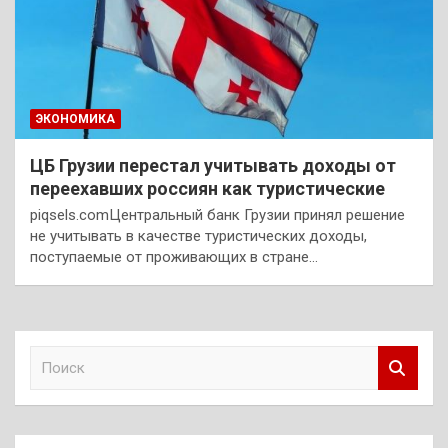
ЭКОНОМИКА
ЦБ Грузии перестал учитывать доходы от
переехавших россиян как туристические
piqsels.comЦентральный банк Грузии принял решение
не учитывать в качестве туристических доходы,
поступаемые от проживающих в стране…
П
о
и
с
к