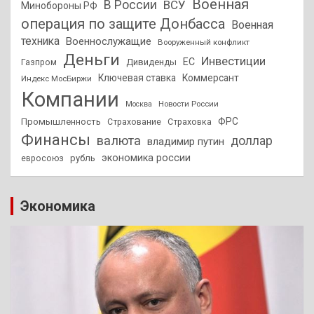
Военная
В России
ВСУ
Минобороны РФ
операция по защите Донбасса
Военная
техника
Военнослужащие
Вооруженный конфликт
Деньги
Инвестиции
ЕС
Дивиденды
Газпром
Ключевая ставка
Коммерсант
Индекс МосБиржи
Компании
Новости России
Москва
ФРС
Промышленность
Страхование
Страховка
Финансы
валюта
доллар
владимир путин
экономика россии
рубль
евросоюз
Экономика