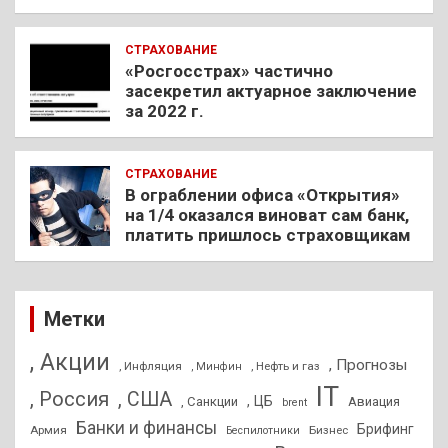
СТРАХОВАНИЕ
«Росгосстрах» частично
засекретил актуарное заключение
за 2022 г.
СТРАХОВАНИЕ
В ограблении офиса «Открытия»
на 1/4 оказался виноват сам банк,
платить пришлось страховщикам
Метки
, Акции
, Прогнозы
, Инфляция
, Нефть и газ
, Минфин
IT
, Россия
, США
, ЦБ
, Санкции
Авиация
brent
Банки и финансы
Брифинг
Армия
Бизнес
Беспилотники