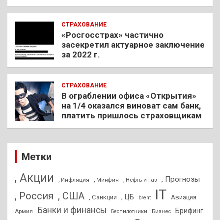
СТРАХОВАНИЕ
«Росгосстрах» частично
засекретил актуарное заключение
за 2022 г.
СТРАХОВАНИЕ
В ограблении офиса «Открытия»
на 1/4 оказался виноват сам банк,
платить пришлось страховщикам
Метки
, Акции
, Прогнозы
, Инфляция
, Нефть и газ
, Минфин
IT
, Россия
, США
, ЦБ
, Санкции
Авиация
brent
Банки и финансы
Брифинг
Армия
Бизнес
Беспилотники