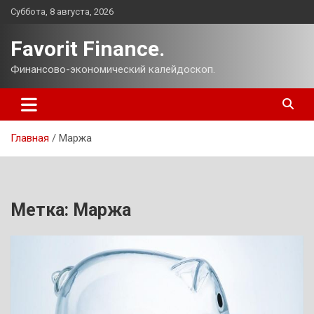
Перейти
Суббота, 8 августа, 2026
к
содержимому
Favorit Finance.
Финансово-экономический калейдоскоп.
Главная
Маржа
Метка:
Маржа