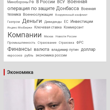
Военная
В России
ВСУ
Минобороны РФ
операция по защите Донбасса
Военная
техника
Военнослужащие
Вооруженный конфликт
Деньги
Инвестиции
ЕС
Дивиденды
Газпром
Ключевая ставка
Коммерсант
Индекс МосБиржи
Компании
Новости России
Москва
ФРС
Промышленность
Страхование
Страховка
Финансы
валюта
доллар
владимир путин
экономика россии
рубль
евросоюз
Экономика