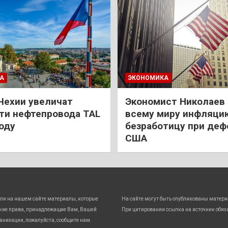
А
ЭКОНОМИКА
Чехии увеличат
Экономист Николаев
и нефтепровода TAL
всему миру инфляци
году
безработицу при деф
США
ли на нашем сайте материалы, которые
На сайте могут быть опубликованы матери
кие права, принадлежащие Вам, Вашей
При цитировании ссылка на источник обяз
анизации, пожалуйста, сообщите нам.