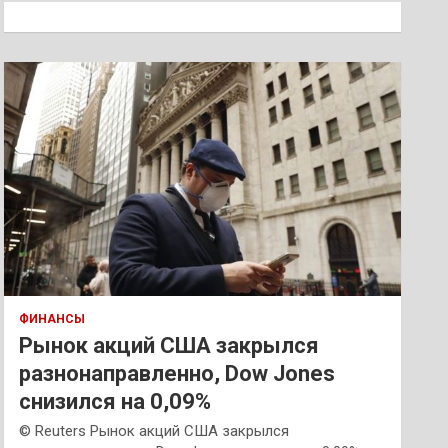
к
ФИНАНСЫ
Рынок акций США закрылся
разнонаправленно, Dow Jones
снизился на 0,09%
© Reuters Рынок акций США закрылся