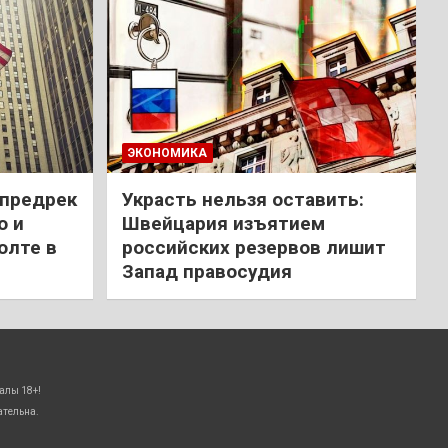
ЭКОНОМИКА
 предрек
Украсть нельзя оставить:
ю и
Швейцария изъятием
олте в
российских резервов лишит
Запад правосудия
алы 18+!
ательна.