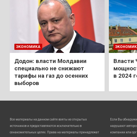
ЭКОНОМИКА
ЭКОНОМИК
Додон: власти Молдавии
Власти 
специально не снижают
мощност
тарифы на газ до осенних
в 2024 
выборов
Все материалы на данном сайте взяты из открытых
Если Вы обнаружи
источников и предоставляются исключительно в
нарушают авторс
ознакомительных целях. Права на материалы принадлежат
компании или орг