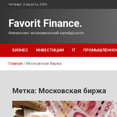
Перейти
Четверг, 6 августа, 2026
к
содержимому
Favorit Finance.
Финансово-экономический калейдоскоп.
БИЗНЕС
ИНВЕСТИЦИИ
IT
ПРОМЫШЛЕННО
Главная
Московская биржа
Метка:
Московская биржа