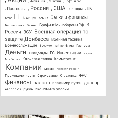
, Акции
, Инфляция
, Нефть и газ
, Минфин
, Россия
, США
, Прогнозы
, ЦБ
, Санкции
IT
Банки и финансы
Авиация
Армия
brent
В
Брифинг Минобороны РФ
Бизнес
Беспилотники
Военная операция по
России
ВСУ
защите Донбасса
Военная техника
Военнослужащие
Вооруженный конфликт
Газпром
Деньги
Инвестиции
ЕС
Дивиденды
Индекс
Ключевая ставка
Коммерсант
МосБиржи
Компании
Новости России
Москва
ФРС
Промышленность
Страхование
Страховка
Финансы
валюта
доллар
владимир путин
экономика россии
рубль
евросоюз