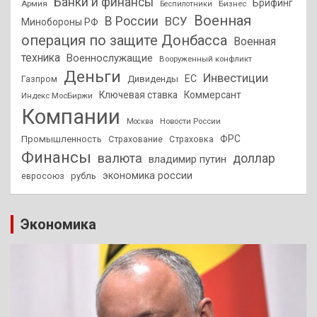
Банки и финансы
Брифинг
Армия
Бизнес
Беспилотники
Военная
В России
ВСУ
Минобороны РФ
операция по защите Донбасса
Военная
техника
Военнослужащие
Вооруженный конфликт
Деньги
Инвестиции
ЕС
Дивиденды
Газпром
Ключевая ставка
Коммерсант
Индекс МосБиржи
Компании
Новости России
Москва
ФРС
Промышленность
Страхование
Страховка
Финансы
валюта
доллар
владимир путин
экономика россии
рубль
евросоюз
Экономика