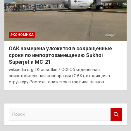
ЭКОНОМИКА
ОАК намерена уложится в сокращенные
сроки по импортозамещению Sukhoi
Superjet и МС-21
wikipedia.org | Krassotkin / CC0Объединенная
авиастроительная корпорация (ОАК), входящая в
структуру Ростеха, движется в графике планов…
П
о
и
с