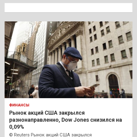
к
ФИНАНСЫ
Рынок акций США закрылся
разнонаправленно, Dow Jones снизился на
0,09%
© Reuters Рынок акций США закрылся