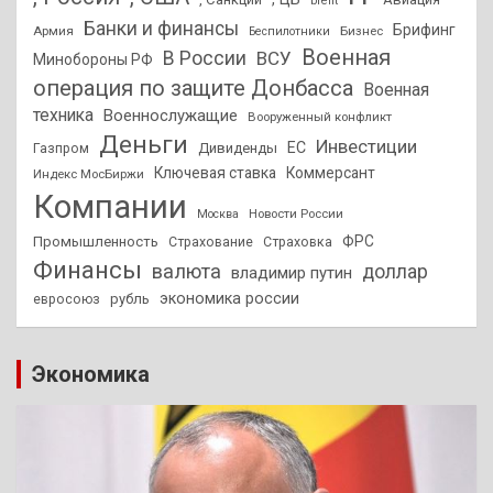
brent
Банки и финансы
Брифинг
Армия
Бизнес
Беспилотники
Военная
В России
ВСУ
Минобороны РФ
операция по защите Донбасса
Военная
техника
Военнослужащие
Вооруженный конфликт
Деньги
Инвестиции
ЕС
Дивиденды
Газпром
Ключевая ставка
Коммерсант
Индекс МосБиржи
Компании
Новости России
Москва
ФРС
Промышленность
Страхование
Страховка
Финансы
валюта
доллар
владимир путин
экономика россии
рубль
евросоюз
Экономика