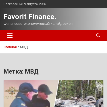
Перейти
Воскресенье, 9 августа, 2026
к
содержимому
Favorit Finance.
Финансово-экономический калейдоскоп.
Главная
МВД
Метка:
МВД