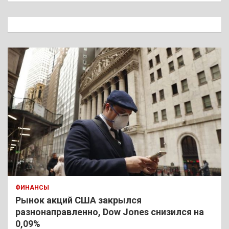
с
к
ФИНАНСЫ
Рынок акций США закрылся
разнонаправленно, Dow Jones снизился на
0,09%