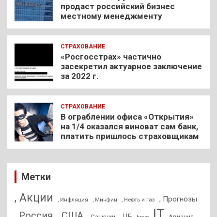
продаст российский бизнес
местному менеджменту
СТРАХОВАНИЕ
«Росгосстрах» частично
засекретил актуарное заключение
за 2022 г.
СТРАХОВАНИЕ
В ограблении офиса «Открытия»
на 1/4 оказался виноват сам банк,
платить пришлось страховщикам
Метки
, Акции
, Прогнозы
, Инфляция
, Нефть и газ
, Минфин
IT
, Россия
, США
, ЦБ
, Санкции
Авиация