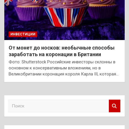
ИНВЕСТИЦИИ
От монет до носков: необычные способы
заработать на коронации в Британии
Фото: Shutterstock Российские инвесторы склонны в
основном к консервативным вложениям, но в
Великобритании коронация короля Карла III, которая…
П
о
и
с
к