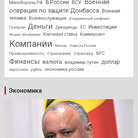
Военная
В России
ВСУ
Минобороны РФ
операция по защите Донбасса
Военная
техника
Военнослужащие
Вооруженный конфликт
Деньги
Инвестиции
ЕС
Дивиденды
Газпром
Ключевая ставка
Коммерсант
Индекс МосБиржи
Компании
Новости России
Москва
ФРС
Промышленность
Страхование
Страховка
Финансы
валюта
доллар
владимир путин
экономика россии
рубль
евросоюз
Экономика