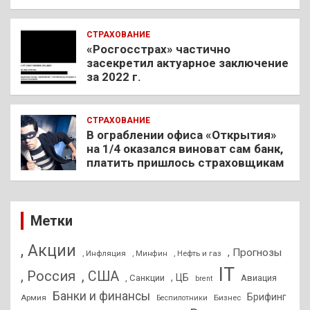
СТРАХОВАНИЕ
«Росгосстрах» частично
засекретил актуарное заключение
за 2022 г.
СТРАХОВАНИЕ
В ограблении офиса «Открытия»
на 1/4 оказался виноват сам банк,
платить пришлось страховщикам
Метки
, Акции
, Прогнозы
, Инфляция
, Нефть и газ
, Минфин
IT
, Россия
, США
, ЦБ
, Санкции
Авиация
brent
Банки и финансы
Брифинг
Армия
Бизнес
Беспилотники