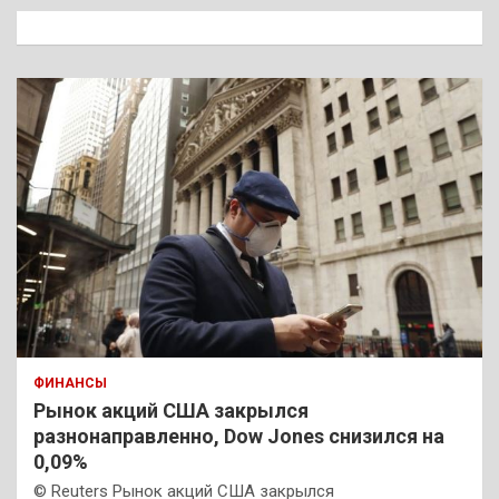
к
ФИНАНСЫ
Рынок акций США закрылся
разнонаправленно, Dow Jones снизился на
0,09%
© Reuters Рынок акций США закрылся