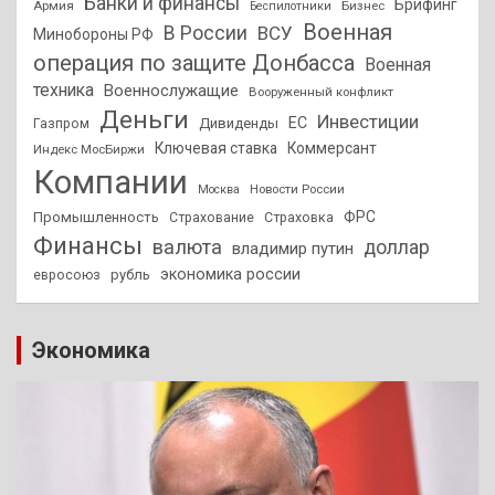
Банки и финансы
Брифинг
Армия
Бизнес
Беспилотники
Военная
В России
ВСУ
Минобороны РФ
операция по защите Донбасса
Военная
техника
Военнослужащие
Вооруженный конфликт
Деньги
Инвестиции
ЕС
Дивиденды
Газпром
Ключевая ставка
Коммерсант
Индекс МосБиржи
Компании
Новости России
Москва
ФРС
Промышленность
Страхование
Страховка
Финансы
валюта
доллар
владимир путин
экономика россии
рубль
евросоюз
Экономика