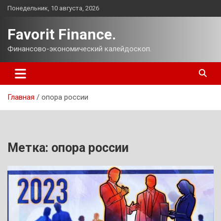
Перейти
Понедельник, 10 августа, 2026
к
содержимому
Favorit Finance.
Финансово-экономический калейдоскоп.
Главная
опора россии
Метка:
опора россии