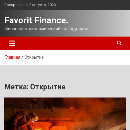
Перейти
Воскресенье, 9 августа, 2026
к
содержимому
Favorit Finance.
Финансово-экономический калейдоскоп.
Главная
Открытие
Метка:
Открытие