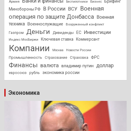
Банки и финансы
Брифинг
Армия
Бизнес
Беспилотники
Военная
В России
ВСУ
Минобороны РФ
операция по защите Донбасса
Военная
техника
Военнослужащие
Вооруженный конфликт
Деньги
Инвестиции
ЕС
Дивиденды
Газпром
Ключевая ставка
Коммерсант
Индекс МосБиржи
Компании
Новости России
Москва
ФРС
Промышленность
Страхование
Страховка
Финансы
валюта
доллар
владимир путин
экономика россии
рубль
евросоюз
Экономика