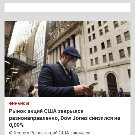
к
ФИНАНСЫ
Рынок акций США закрылся
разнонаправленно, Dow Jones снизился на
0,09%
© Reuters Рынок акций США закрылся