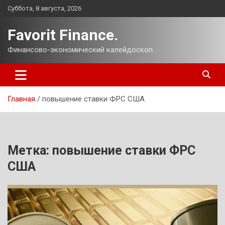
Перейти
Суббота, 8 августа, 2026
к
содержимому
Favorit Finance.
Финансово-экономический калейдоскоп.
Главная
повышение ставки ФРС США
Метка:
повышение ставки ФРС
США