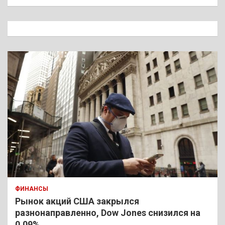
и
с
к
ФИНАНСЫ
Рынок акций США закрылся
разнонаправленно, Dow Jones снизился на
0,09%