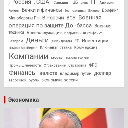
IT
, Россия
, США
, ЦБ
, Санкции
Авиация
brent
Банки и финансы
Брифинг
Армия
Бизнес
Беспилотники
Военная
В России
ВСУ
Минобороны РФ
операция по защите Донбасса
Военная
техника
Военнослужащие
Вооруженный конфликт
Деньги
Инвестиции
ЕС
Дивиденды
Газпром
Ключевая ставка
Коммерсант
Индекс МосБиржи
Компании
Новости России
Москва
ФРС
Промышленность
Страхование
Страховка
Финансы
валюта
доллар
владимир путин
экономика россии
рубль
евросоюз
Экономика